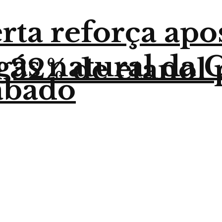
ta reforça apo
gás natural da
32% de etanol p
sábado