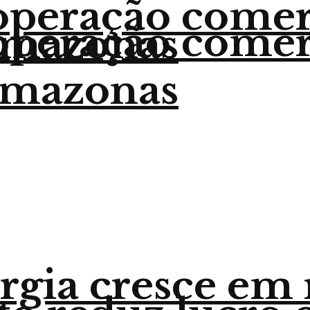
 operação come
 operação come
Amazonas
Amazonas
ergia cresce em 