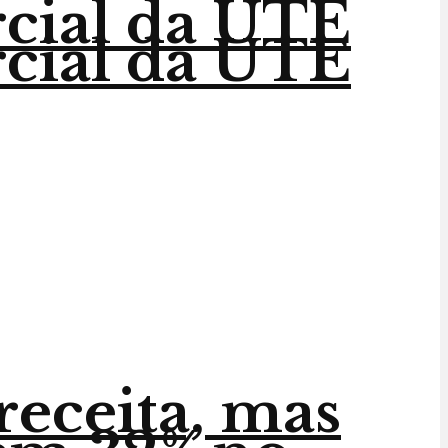
rcial da UTE
rcial da UTE
receita, mas