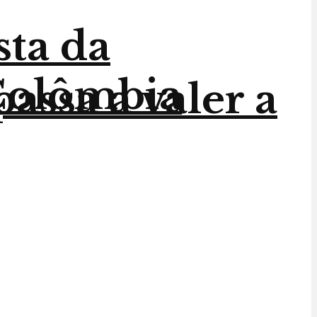
sta da
 Colômbia
assa a valer a