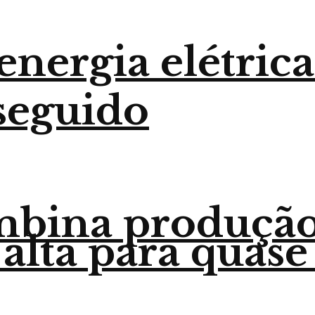
nergia elétrica
seguido
mbina produção
 alta para quase