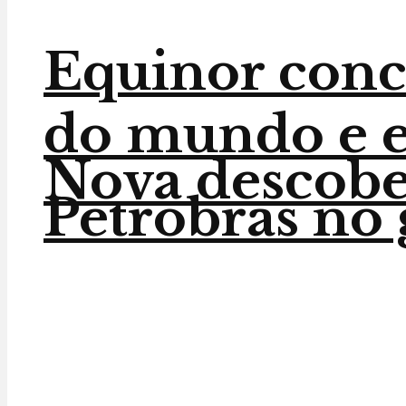
Equinor conc
do mundo e en
Nova descober
Petrobras no 