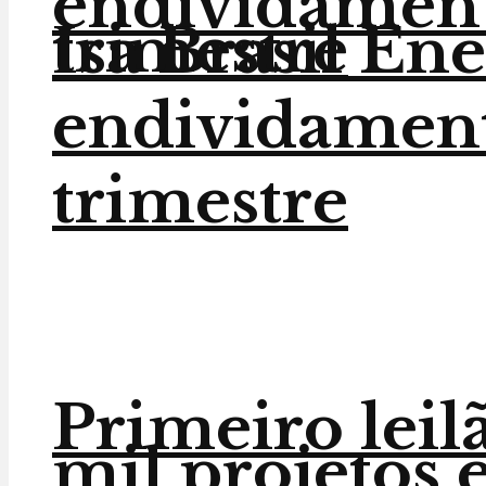
endividament
trimestre
Isa Brasil En
endividament
trimestre
Primeiro leilã
mil projetos e