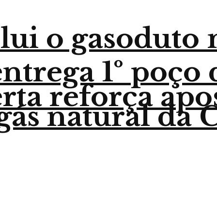
lui o gasoduto
trega 1º poço 
ta reforça apo
gás natural da