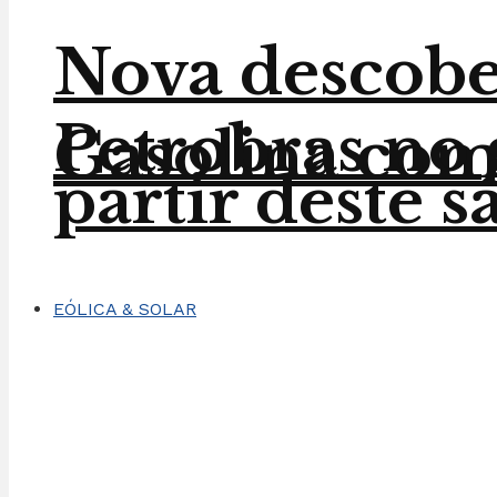
Nova descober
Petrobras no 
Gasolina com 
partir deste 
EÓLICA & SOLAR