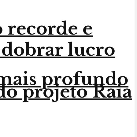
 recorde e
 dobrar lucro
 mais profundo
do projeto Raia