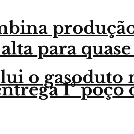
mbina produção
 alta para quase
lui o gasoduto
trega 1º poço 