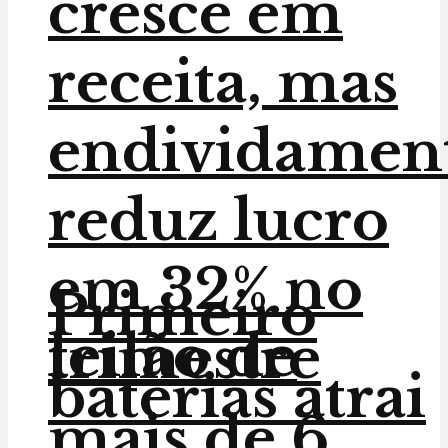
cresce em
receita, mas
endividamen
reduz lucro
em 32% no
Primeiro
leilão de
trimestre
baterias atrai
mais de 6