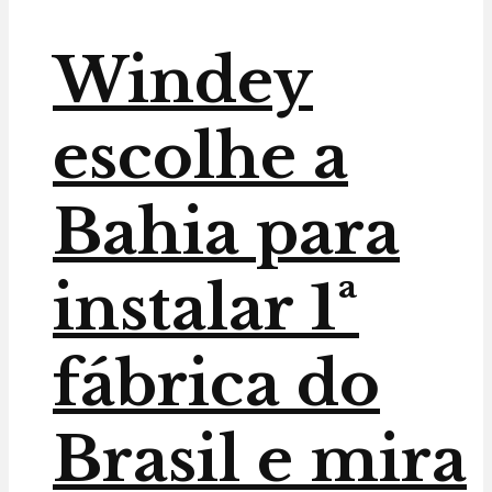
Windey
escolhe a
Bahia para
instalar 1ª
fábrica do
Brasil e mira