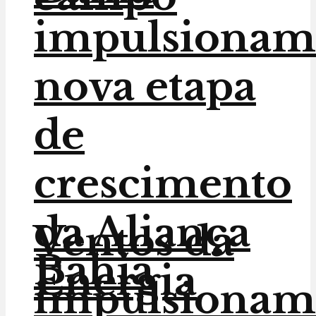
impulsionam
nova etapa
de
crescimento
da Aliança
Ventos da
Bahia
Energia
impulsionam