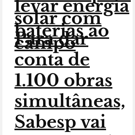
levar energia
solar com
baterias ao
Para dar
campo
conta de
1.100 obras
simultâneas,
Sabesp vai