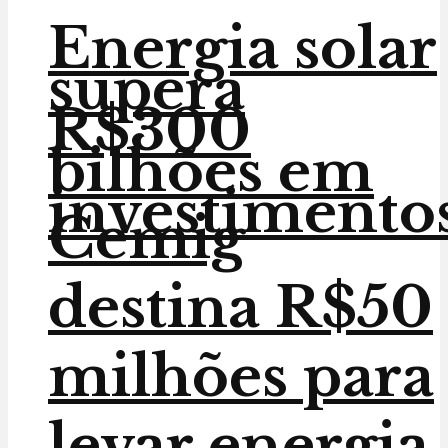
Energia solar
supera
R$300
bilhões em
investimento
Cemig
destina R$50
milhões para
levar energia