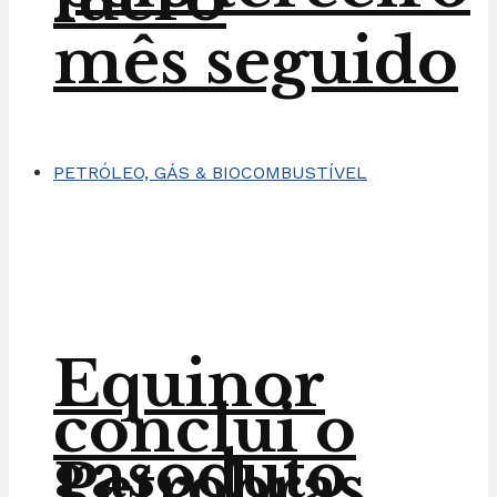
mês seguido
PETRÓLEO, GÁS & BIOCOMBUSTÍVEL
Equinor
conclui o
gasoduto
Petrobras