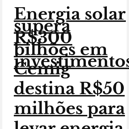
Energia solar
supera
R$300
bilhões em
investimento
Cemig
destina R$50
milhões para
levar energia