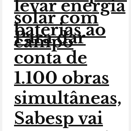
levar energia
solar com
baterias ao
Para dar
campo
conta de
1.100 obras
simultâneas,
Sabesp vai