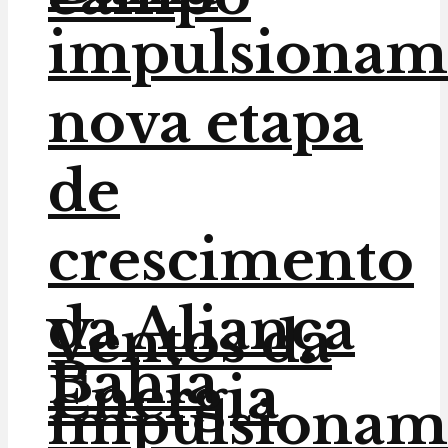
impulsionam
nova etapa
de
crescimento
da Aliança
Ventos da
Bahia
Energia
impulsionam