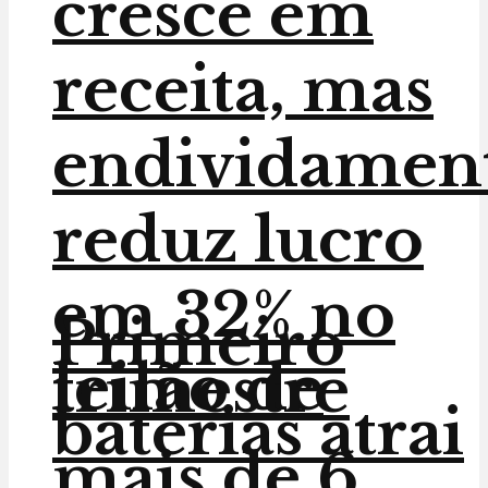
cresce em
receita, mas
endividamen
reduz lucro
em 32% no
Primeiro
leilão de
trimestre
baterias atrai
mais de 6