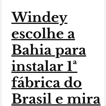
Windey
escolhe a
Bahia para
instalar 1ª
fábrica do
Brasil e mira