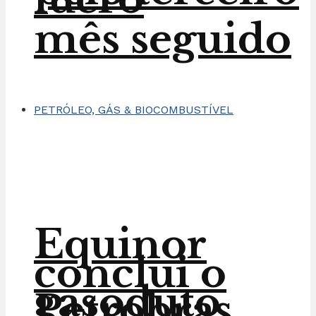
mês seguido
PETRÓLEO, GÁS & BIOCOMBUSTÍVEL
Equinor
conclui o
gasoduto
Petrobras