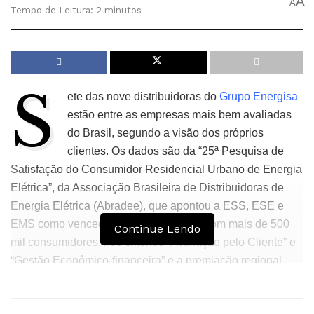
A
A
Tempo de Leitura: 2 minutos
S
ete das nove distribuidoras do
Grupo Energisa
estão entre as empresas mais bem avaliadas
do Brasil, segundo a visão dos próprios
clientes. Os dados são da “25ª Pesquisa de
Satisfação do Consumidor Residencial Urbano de Energia
Elétrica”, da Associação Brasileira de Distribuidoras de
Energia Elétrica (Abradee), que apontou a ESS, ESE e
EMS como vencedoras nas categorias com mais de 500
Continue Lendo
mil consumidores, nos critérios “Avaliação pelo Cliente” e
“Gestão Econômico-financeira” e a premiação regional
Norte/Centro-Oeste, respectivamente. A empresa foi
premiada com três troféus, incluindo as concessões em