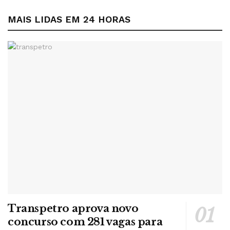
vice-presidente de Redes do Grupo Energisa.
MAIS LIDAS EM 24 HORAS
Na pesquisa, a Abradee considera indicadores internos
das empresas, do Instituto Ethos, da Fundação Instituto de
Pesquisas Econômicas (Fipe) e do FNQ. A premiação
também leva em conta a Pesquisa de Satisfação do
Cliente, realizada pela Innovare Pesquisa por meio de
entrevistas com clientes de todo o país.
O anúncio dos vencedores ocorreu quinta-feira, 27, em
Brasília. O resultado coloca o grupo como um dos mais
bem avaliados do país, vencendo três das 11 categorias
que concorreu, com três distribuidoras vencedoras.
Sobre a Energisa
Com 118 anos de história, a Energisa é um dos maiores
Transpetro aprova novo
grupos privados com capital nacional do setor elétrico
concurso com 281 vagas para