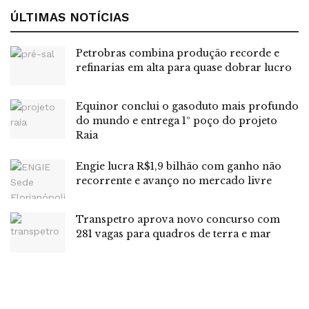
endividamento reduz lucro em 32% no
trimestre
ÚLTIMAS NOTÍCIAS
Primeiro leilão de baterias atrai mais de 6 mil
projetos e acelera nova fase do setor
Petrobras combina produção recorde e
refinarias em alta para quase dobrar lucro
Consumo de energia elétrica sobe pelo
terceiro mês seguido
Equinor conclui o gasoduto mais profundo
do mundo e entrega 1º poço do projeto
“A cultura organizacional, que equilibra entre seus
Raia
principais Valores o foco no cliente, a ênfase nas pessoas,
aliados à busca de resultados diferenciados, se traduz
Engie lucra R$1,9 bilhão com ganho não
num modelo de gestão que permite que as melhores
recorrente e avanço no mercado livre
práticas sejam disseminadas por todas as empresas. Os
resultados positivos são prontamente adaptados e
Transpetro aprova novo concurso com
compartilhados com todas as distribuidoras, sempre com o
281 vagas para quadros de terra e mar
objetivo de oferecer o melhor atendimento aos nossos
clientes. O reconhecimento também é um estímulo para
nossos mais de 20 mil colaboradores, tanto os próprios
quanto os terceirizados”, afirma Gioreli de Sousa Filho,