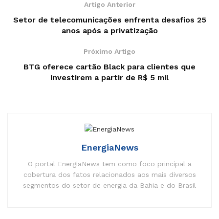
São Paulo, Minas Gerais, Paraná, Sergipe e Mato Grosso
Artigo Anterior
do Sul.
Setor de telecomunicações enfrenta desafios 25
anos após a privatização
Esses resultados refletem os investimentos em melhoria
de rede, automação, modernização da frota, digitalização e
Próximo Artigo
atendimento. No primeiro trimestre deste ano, foram
BTG oferece cartão Black para clientes que
aplicados cerca de R$1,1 bilhão no serviço de distribuição,
investirem a partir de R$ 5 mil
12% a mais que no mesmo período do ano anterior.
Também são fruto de uma cultura centrada no cliente,
fundamentada no desenvolvimento de competências e
num modelo de gestão que permite antecipar tendências e
trocar experiências entre as unidades.
EnergiaNews
Notícias
Relacionadas
O portal EnergiaNews tem como foco principal a
cobertura dos fatos relacionados aos mais diversos
Eneva inicia operação comercial da UTE
segmentos do setor de energia da Bahia e do Brasil
Azulão I no Amazonas
Isa Brasil Energia cresce em receita, mas