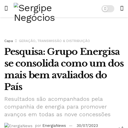
Capa
GERAÇÃO, TRANSMISSÃO & DISTRIBUIÇÃO
Pesquisa: Grupo Energisa
se consolida como um dos
mais bem avaliados do
País
Resultados são acompanhados pela
companhia de energia para promover
avanços em todas as nove concessões
por
EnergiaNews
30/07/2023