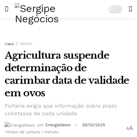
Capa
BRASIL
Agricultura suspende
determinação de
carimbar data de validade
em ovos
Portaria exigia que informação sobre prazo
constasse de cada unidade
por
EnergiaNews
28/02/2025
A
A
Tempo de Leitura: 1 minuto