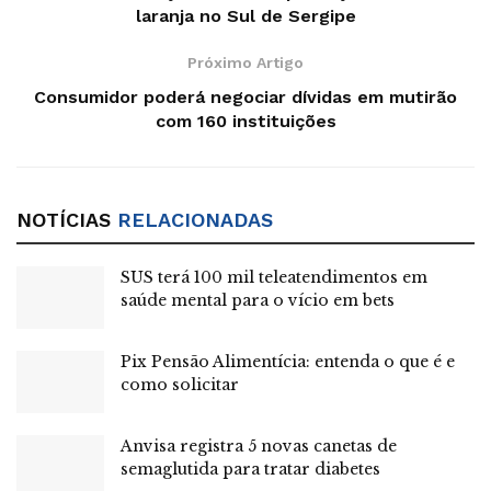
de registro do estabelecimento produtor.
laranja no Sul de Sergipe
“A decisão de revogar a medida referente à validade dos
Próximo Artigo
ovos tem como objetivo aprofundar o debate com a
Consumidor poderá negociar dívidas em mutirão
sociedade civil e o setor produtivo sobre a oportunidade e
com 160 instituições
a conveniência de sua implementação”, informou o
ministério em nota.
NOTÍCIAS
RELACIONADAS
Leia também:
Sergas impulsiona produção da Altenburg
com gás natural
SUS terá 100 mil teleatendimentos em
saúde mental para o vício em bets
Tags:
Ministério da Agricultura e Pecuária
ovos
Pix Pensão Alimentícia: entenda o que é e
como solicitar
Anvisa registra 5 novas canetas de
semaglutida para tratar diabetes