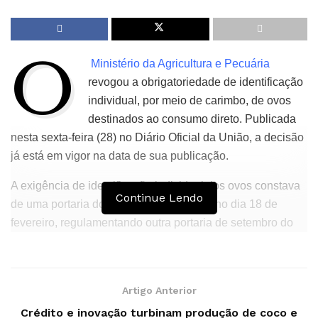
O
Ministério da Agricultura e Pecuária
revogou a obrigatoriedade de identificação
individual, por meio de carimbo, de ovos
destinados ao consumo direto. Publicada
nesta sexta-feira (28) no Diário Oficial da União, a decisão
já está em vigor na data de sua publicação.
A exigência de identificação individual dos ovos constava
Continue Lendo
de uma portaria do ministério, publicada no dia 18 de
fevereiro, regulamentando outra portaria de setembro do
ano passado, que tratava do funcionamento de granjas
avícolas e unidades de beneficiamento de ovos.
A norma determinava que cada ovo comercializado
Artigo Anterior
trouxesse informações como a data de validade e número
Crédito e inovação turbinam produção de coco e