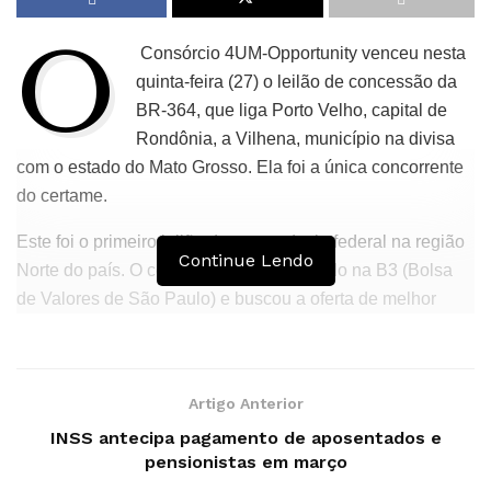
O
Consórcio 4UM-Opportunity venceu nesta
quinta-feira (27) o leilão de concessão da
BR-364, que liga Porto Velho, capital de
Rondônia, a Vilhena, município na divisa
com o estado do Mato Grosso. Ela foi a única concorrente
do certame.
Este foi o primeiro leilão de uma rodovia federal na região
Continue Lendo
Norte do país. O certame, que foi realizado na B3 (Bolsa
de Valores de São Paulo) e buscou a oferta de melhor
desconto sobre a tarifa de pedágio, contou com a presença
do ministro dos Transportes, Renan Filho. O consórcio
ofereceu 0,05% de valor de desconto.
Artigo Anterior
Segundo o Ministério dos Transportes, o trecho concedido
INSS antecipa pagamento de aposentados e
tem 686,70 quilômetros de extensão e é chamado de Rota
pensionistas em março
Agro Norte, abrangendo importantes pontos de Rondônia,