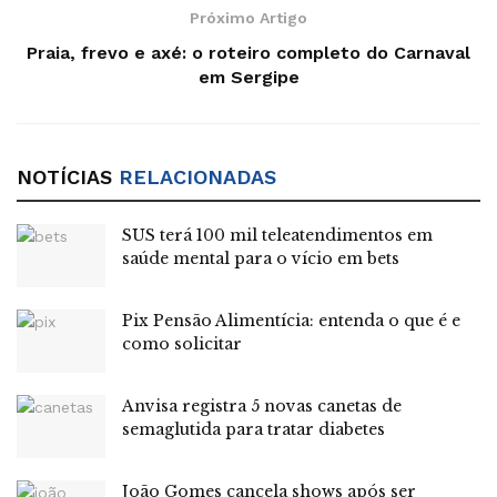
Próximo Artigo
desde o entroncamento com a BR-435 até a BR-319, além
Praia, frevo e axé: o roteiro completo do Carnaval
de acessos estratégicos em Ji-Paraná e Porto Velho. Essa
em Sergipe
rodovia é um importante corredor logístico, facilitando o
escoamento de grãos entre a região Centro-Oeste e os
portos da região Norte do país.
NOTÍCIAS
RELACIONADAS
De acordo com a
Agência Nacional de Transportes
Terrestres
(ANTT), o projeto prevê avanços na rodovia,
SUS terá 100 mil teleatendimentos em
com investimentos ultrapassando R$ 10,23 bilhões. Serão
saúde mental para o vício em bets
R$ 6,35 bilhões em investimentos de longo prazo,
incluindo a contratação de obras de duplicação e
Pix Pensão Alimentícia: entenda o que é e
adequação das vias; e R$ 3,88 bilhões em despesas
como solicitar
operacionais.
Anvisa registra 5 novas canetas de
A estimativa do ministério é que a concessão possa gerar
semaglutida para tratar diabetes
mais de 92 mil empregos.
João Gomes cancela shows após ser