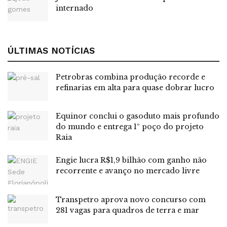
Leia também:
Sergas impulsiona produção da Altenburg
internado
com gás natural
Tags:
Agência Nacional de Transportes Terrestres
ANTT
ÚLTIMAS NOTÍCIAS
leilão
Rondônia
Petrobras combina produção recorde e
refinarias em alta para quase dobrar lucro
Equinor conclui o gasoduto mais profundo
do mundo e entrega 1º poço do projeto
Raia
Engie lucra R$1,9 bilhão com ganho não
recorrente e avanço no mercado livre
Transpetro aprova novo concurso com
281 vagas para quadros de terra e mar