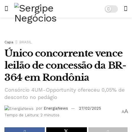
Capa
BRASIL
Único concorrente vence
leilão de concessão da BR-
364 em Rondônia
Consórcio 4UM-Opportunity ofereceu 0,05% de
desconto no pedágio
por
EnergiaNews
27/02/2025
A
A
Tempo de Leitura: 2 minutos