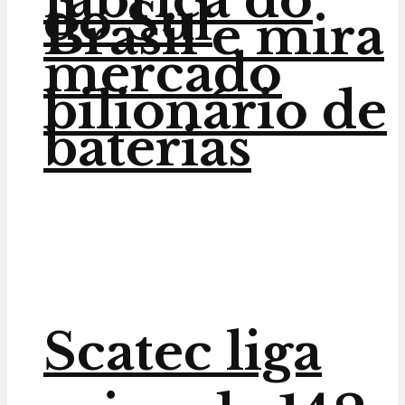
do Sul
Brasil e mira
mercado
bilionário de
baterias
Scatec liga