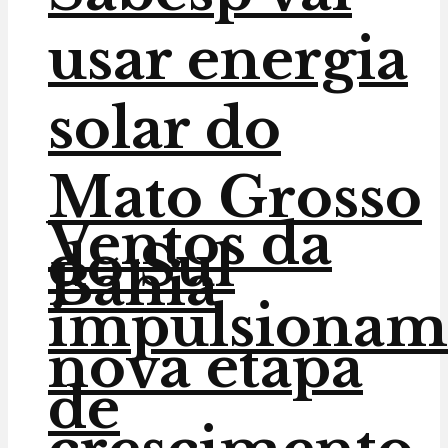
usar energia
solar do
Mato Grosso
Ventos da
do Sul
Bahia
impulsionam
nova etapa
de