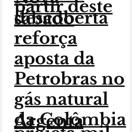
partir deste
descoberta
sábado
reforça
aposta da
Petrobras no
gás natural
da Colômbia
Argenta