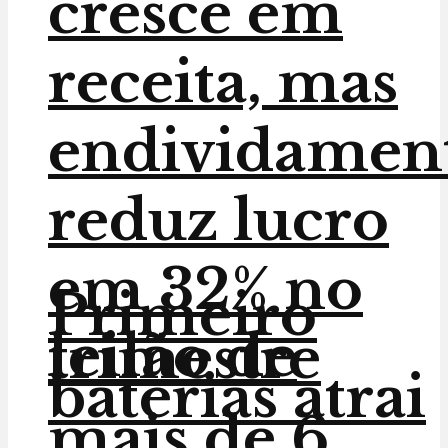
cresce em
receita, mas
endividamen
reduz lucro
em 32% no
Primeiro
leilão de
trimestre
baterias atrai
mais de 6