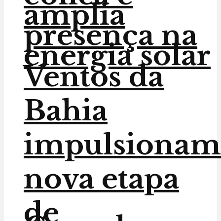
amplia
presença na
energia solar
Ventos da
Bahia
impulsionam
nova etapa
de