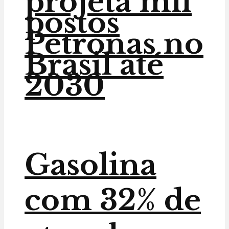
projeta mil
postos
Petronas no
Brasil até
2030
Gasolina
com 32% de