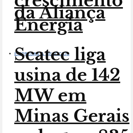
crescimento
da Aliança
Energia
Scatec liga
EMPRESAS & NEGÓCIOS
usina de 142
MW em
Minas Gerais