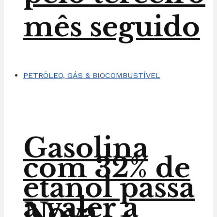
mês seguido
PETRÓLEO, GÁS & BIOCOMBUSTÍVEL
Gasolina
com 32% de
etanol passa
a valer a
Nova