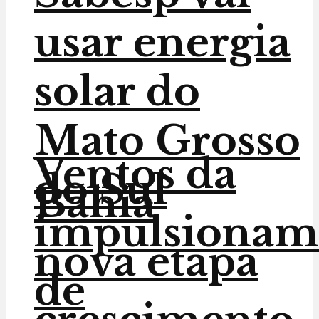
usar energia
solar do
Mato Grosso
Ventos da
do Sul
Bahia
impulsionam
nova etapa
de