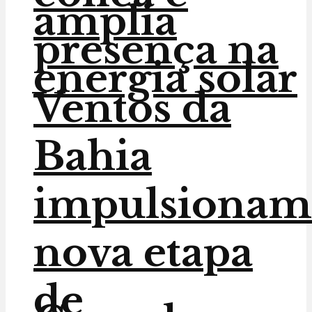
amplia
presença na
energia solar
Ventos da
Bahia
impulsionam
nova etapa
de