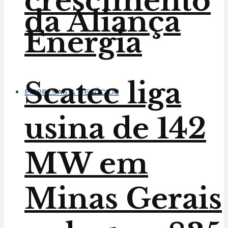
crescimento
da Aliança
Energia
Scatec liga
EMPRESAS & NEGÓCIOS
usina de 142
MW em
Minas Gerais