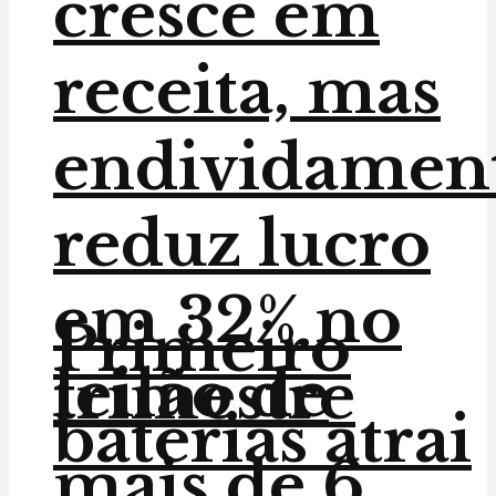
cresce em
receita, mas
endividamen
reduz lucro
em 32% no
Primeiro
leilão de
trimestre
baterias atrai
mais de 6