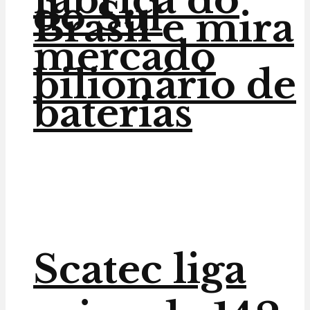
do Sul
Brasil e mira
mercado
bilionário de
baterias
Scatec liga