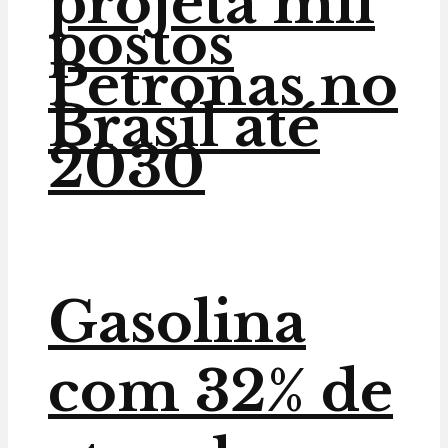
projeta mil
postos
Petronas no
Brasil até
2030
Gasolina
com 32% de