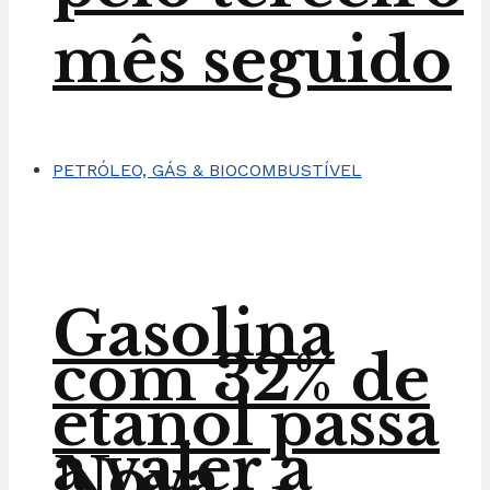
mês seguido
PETRÓLEO, GÁS & BIOCOMBUSTÍVEL
Gasolina
com 32% de
etanol passa
a valer a
Nova