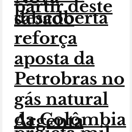
partir deste
descoberta
sábado
reforça
aposta da
Petrobras no
gás natural
da Colômbia
Argenta