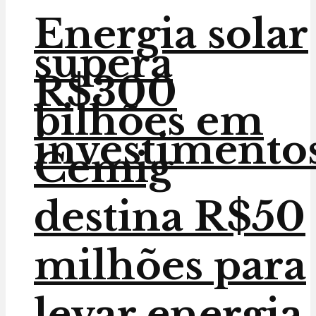
Energia solar
supera
R$300
bilhões em
investimento
Cemig
destina R$50
milhões para
levar energia