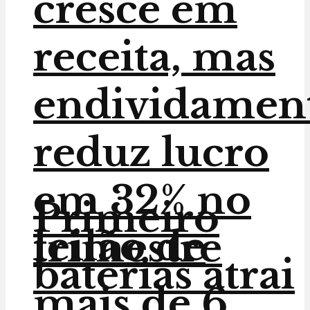
cresce em
receita, mas
endividamen
reduz lucro
em 32% no
Primeiro
leilão de
trimestre
baterias atrai
mais de 6