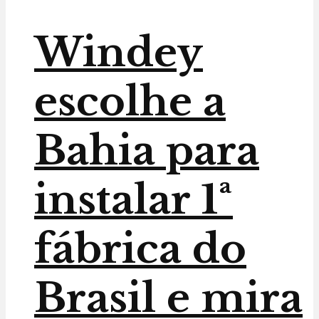
Windey
escolhe a
Bahia para
instalar 1ª
fábrica do
Brasil e mira