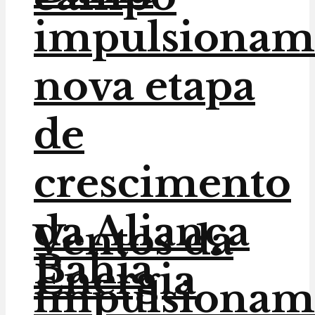
impulsionam
nova etapa
de
crescimento
da Aliança
Ventos da
Bahia
Energia
impulsionam