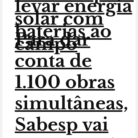
levar energia
solar com
baterias ao
Para dar
campo
conta de
1.100 obras
simultâneas,
Sabesp vai