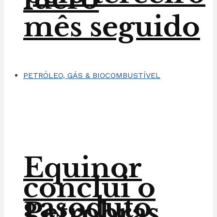
mês seguido
PETRÓLEO, GÁS & BIOCOMBUSTÍVEL
Equinor
conclui o
gasoduto
Petrobras