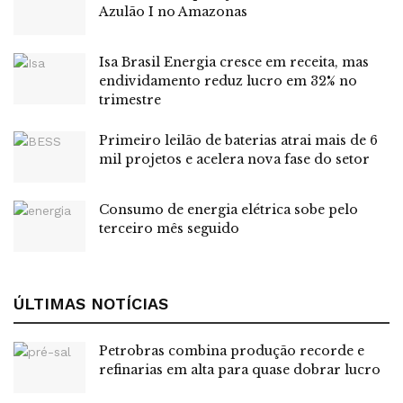
Azulão I no Amazonas
Com isso, todos os brasileiros poderão escolher seu
fornecedor de energia, com uma expectativa de economia
Isa Brasil Energia cresce em receita, mas
de até 40% na conta de luz. “A principal vantagem do
endividamento reduz lucro em 32% no
mercado livre é a economia, com consumidores podendo
trimestre
negociar diretamente com fornecedores. Além disso, é
possível contratar energia de fontes renováveis, alinhando-
Primeiro leilão de baterias atrai mais de 6
mil projetos e acelera nova fase do setor
se a metas de sustentabilidade”, afirma Sprung Neto.
Cuidados
Consumo de energia elétrica sobe pelo
terceiro mês seguido
Embora a transição traga muitas vantagens, ela também
exige atenção. A migração ao mercado livre demanda o
entendimento de contratos, prazos e flutuações de preços.
ÚLTIMAS NOTÍCIAS
Contar com assessoria especializada será fundamental
para garantir a melhor experiência e economia. A Spirit
Petrobras combina produção recorde e
Energia, com experiência na assessoria de grandes e
refinarias em alta para quase dobrar lucro
médios consumidores, prepara-se agora para auxiliar