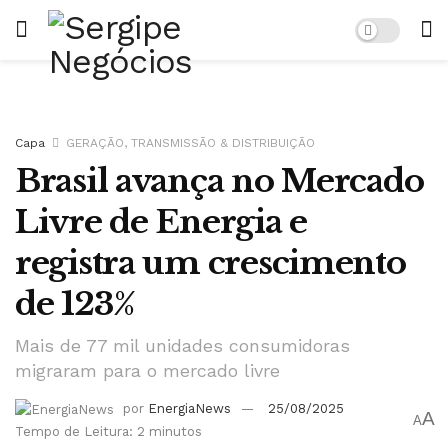
Capa
GERAÇÃO, TRANSMISSÃO & DISTRIBUIÇÃO
Brasil avança no Mercado
Livre de Energia e
registra um crescimento
de 123%
Mais de 77 mil unidades consumidoras
migraram para o mercado livre
por
EnergiaNews
25/08/2025
A
A
Tempo de Leitura: 2 minutos