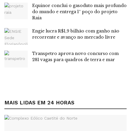
também as residências nesse processo.
Equinor conclui o gasoduto mais profundo
do mundo e entrega 1º poço do projeto
“Nosso papel é garantir que o consumidor aproveite ao
Raia
máximo os benefícios dessa abertura, com clareza,
transparência e estratégia”, completa Uberto.
Engie lucra R$1,9 bilhão com ganho não
recorrente e avanço no mercado livre
Leia também:
Nova fábrica do Grupo Maratá em Alagoas
Transpetro aprova novo concurso com
gerará 600 empregos
281 vagas para quadros de terra e mar
Tags:
Brasil
destaque
Mercado Livre de Energia
Spirit Energia
MAIS LIDAS EM 24 HORAS