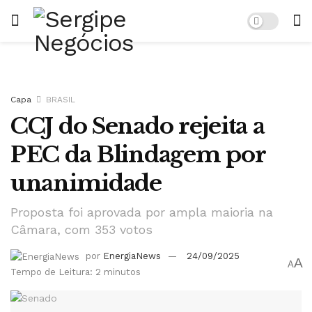
Capa
BRASIL
CCJ do Senado rejeita a
PEC da Blindagem por
unanimidade
Proposta foi aprovada por ampla maioria na
Câmara, com 353 votos
por
EnergiaNews
24/09/2025
A
A
Tempo de Leitura: 2 minutos