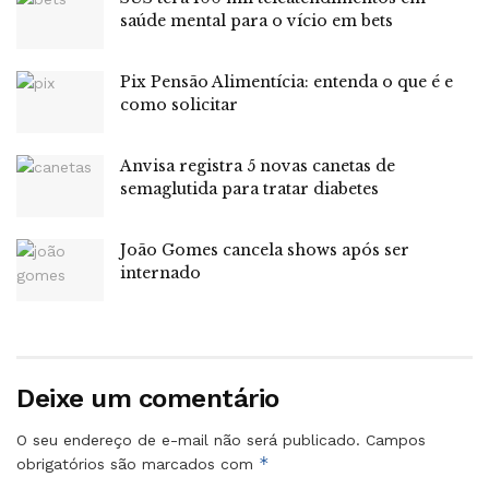
PEC, que foi alvo de protestos massivos no último
saúde mental para o vício em bets
domingo (21), tendo sido apelidada de “PEC da
Bandidagem”.
Pix Pensão Alimentícia: entenda o que é e
como solicitar
O relator Alessandro Vieira (MDB-SE) pediu a rejeição da
PEC alegando que ela abre as portas do Congresso ao
Anvisa registra 5 novas canetas de
crime organizado. Em seguida, o senador Jorge Seif (PL-
semaglutida para tratar diabetes
SC), que havia apresentado voto em separado para
manter a proposta com algumas alterações, retirou o
João Gomes cancela shows após ser
relatório alternativo e votou junto com o relator.
internado
O senador Alessandro Vieira ainda rejeitou as emendas
apresentadas pelos senadores Sérgio Moro (União-PR),
Carlos Portinho (PL-RJ) e Magno Malta (PL-ES), que
pretendiam fazer alterações na PEC, mantendo sua
Deixe um comentário
tramitação com modificações no texto.
O seu endereço de e-mail não será publicado.
Campos
*
Para o relator Vieira, as emendas ficaram prejudicadas
obrigatórios são marcados com