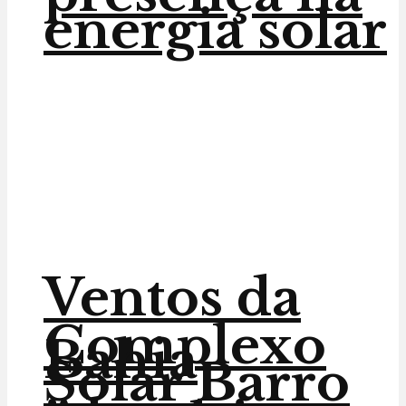
energia solar
Ventos da
Complexo
Bahia
Solar Barro