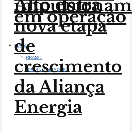
Alto entra
impulsionam
em operação
nova etapa
de
MAIS
BRASIL
crescimento
OPORTUNIDADES
da Aliança
Energia