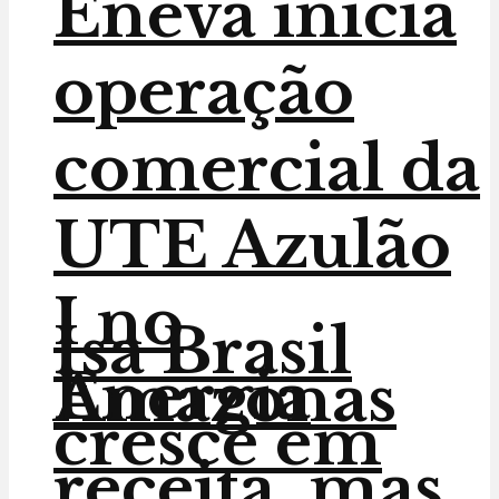
Eneva inicia
operação
comercial da
UTE Azulão
I no
Isa Brasil
Energia
Amazonas
cresce em
receita, mas