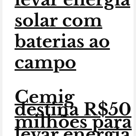
solar com
baterias ao
campo
Cemig
destina R$50
milhões para
levar energia