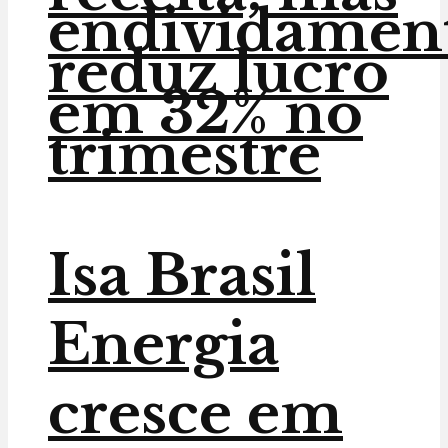
endividamen
reduz lucro
em 32% no
trimestre
Isa Brasil
Energia
cresce em