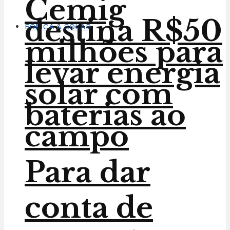
Cemig
destina R$50
EÓLICA & SOLAR
milhões para
levar energia
solar com
baterias ao
campo
Para dar
conta de