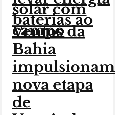
solar com
baterias ao
campo
Ventos da
Bahia
impulsionam
nova etapa
de