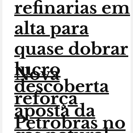
refinarias em
alta para
quase dobrar
lucro
Nova
descoberta
reforça
aposta da
Petrobras no