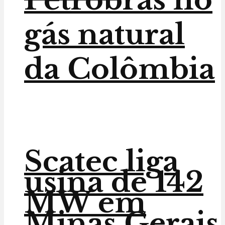
gás natural
da Colômbia
Scatec liga
usina de 142
MW em
Minas Gerais