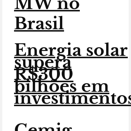
MW no
Brasil
Energia solar
supera
R$300
bilhões em
investimento
Cemig