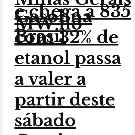
e chega a 835
Gasolina
MW no
Brasil
com 32% de
etanol passa
a valer a
partir deste
sábado