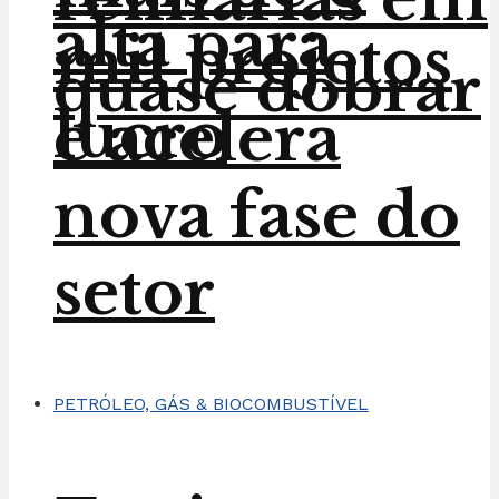
alta para
mil projetos
quase dobrar
lucro
e acelera
nova fase do
setor
PETRÓLEO, GÁS & BIOCOMBUSTÍVEL