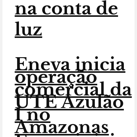
na conta de
luz
Eneva inicia
operação
comercial da
UTE Azulão
I no
Amazonas