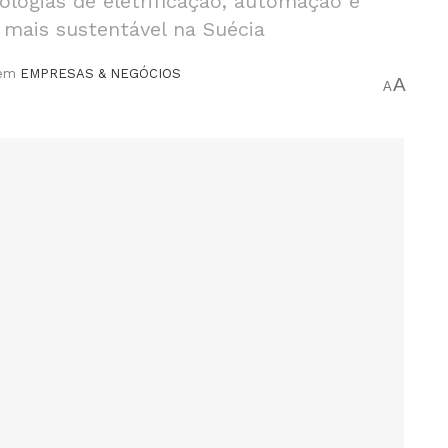
logias de eletrificação, automação e
 mais sustentável na Suécia
em
EMPRESAS & NEGÓCIOS
A
A