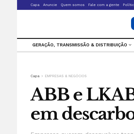
Capa
Anuncie
Quem somos
Fale com a gente
Políti
GERAÇÃO, TRANSMISSÃO & DISTRIBUIÇÃO
Capa
EMPRESAS & NEGÓCIOS
ABB e LKAB 
em descarbo