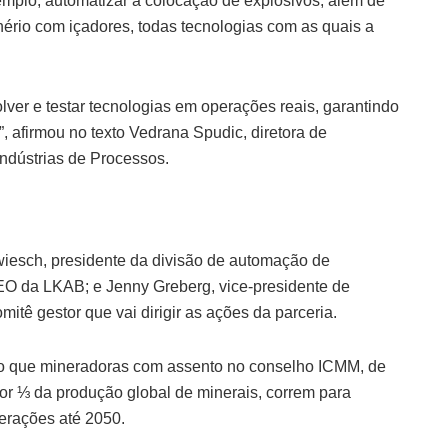
emplo, automatizar a colocação de explosivos, além de
rio com içadores, todas tecnologias com as quais a
ver e testar tecnologias em operações reais, garantindo
, afirmou no texto Vedrana Spudic, diretora de
ndústrias de Processos.
iesch, presidente da divisão de automação de
O da LKAB; e Jenny Greberg, vice-presidente de
mitê gestor que vai dirigir as ações da parceria.
to que mineradoras com assento no conselho ICMM, de
or ⅓ da produção global de minerais, correm para
erações até 2050.