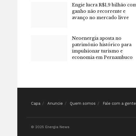
Engie lucra R$1,9 bilhão co
ganho não recorrente e
avanço no mercado livre
Neoenergia aposta no
patrimônio histórico para
impulsionar turismo e
economia em Pernambuco
Capa
Anuncie
Quem somos
Fale com a gente
© 2025 Energia News