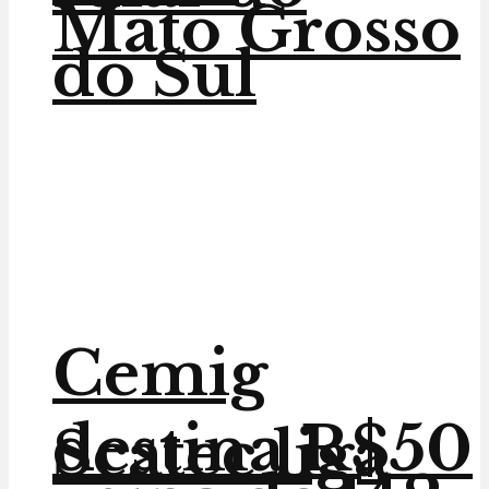
Mato Grosso
do Sul
Cemig
destina R$50
Scatec liga