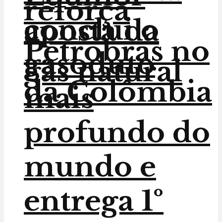
reforça
conclui o
aposta da
Petrobras no
gasoduto
gás natural
da Colômbia
mais
profundo do
mundo e
entrega 1º