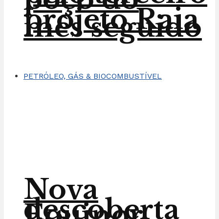
projeto Raia
mês seguido
PETRÓLEO, GÁS & BIOCOMBUSTÍVEL
Nova
descoberta
Equinor