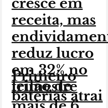
cresce em
receita, mas
endividamen
reduz lucro
em 32% no
Primeiro
leilão de
trimestre
baterias atrai
mais de 6