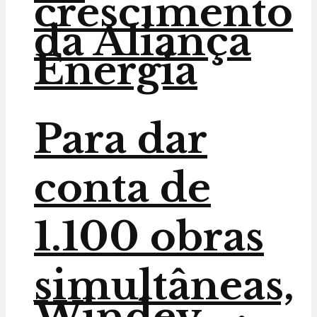
crescimento
da Aliança
Energia
Para dar
conta de
1.100 obras
simultâneas,
Windey