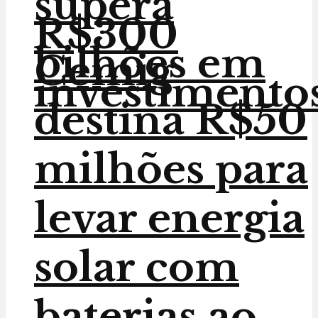
supera
R$300
bilhões em
Cemig
investimento
destina R$50
milhões para
levar energia
solar com
baterias ao