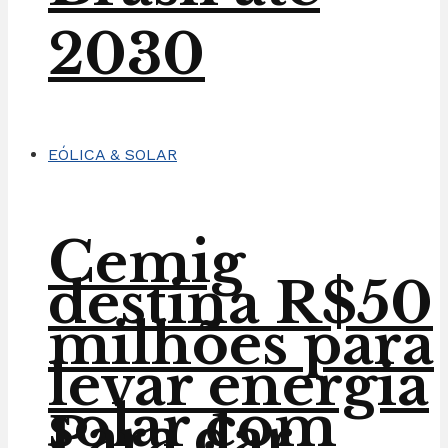
2030
EÓLICA & SOLAR
Cemig
destina R$50
milhões para
levar energia
solar com
Para dar