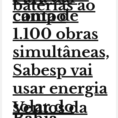
baterias ao
conta de
campo
1.100 obras
simultâneas,
Sabesp vai
usar energia
solar do
Ventos da