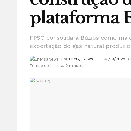
plataforma B
FPSO consolidará Búzios como maio
exportação do gás natural produzi
por
EnergiaNews
03/10/2025
Tempo de Leitura: 2 minutos