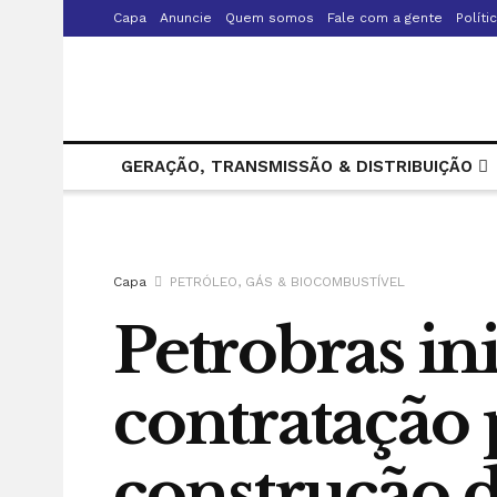
Capa
Anuncie
Quem somos
Fale com a gente
Políti
GERAÇÃO, TRANSMISSÃO & DISTRIBUIÇÃO
Capa
PETRÓLEO, GÁS & BIOCOMBUSTÍVEL
Petrobras in
contratação 
construção d