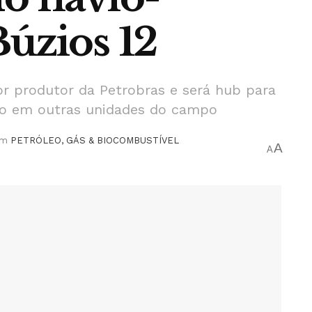
úzios 12
r produtor da Petrobras e será hub para
do em outras unidades do campo
em
PETRÓLEO, GÁS & BIOCOMBUSTÍVEL
A
A