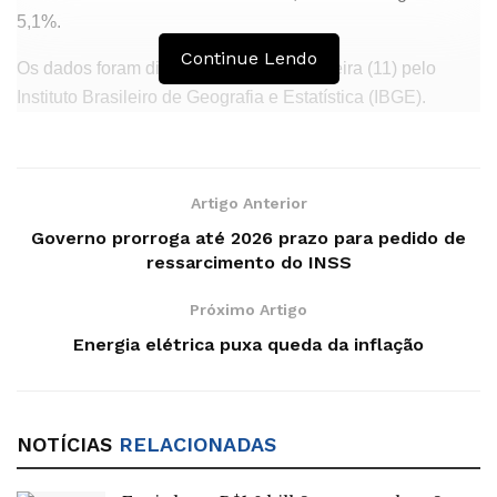
5,1%.
Continue Lendo
Os dados foram divulgados nesta terça-feira (11) pelo
Instituto Brasileiro de Geografia e Estatística (IBGE).
Em outubro, os produtos alimentícios pesquisados pelo
IBGE
tiveram variação nula (0%). Já os não alimentícios
subiram 0,04%.
Artigo Anterior
Governo prorroga até 2026 prazo para pedido de
Conta de luz ajuda
ressarcimento do INSS
O grupo de produtos e serviços que mais puxou o INPC
Próximo Artigo
para baixo foi a habitação (-0,32%), que representou
Energia elétrica puxa queda da inflação
impacto de menos 0,06 ponto percentual.
A explicação está na migração da bandeira tarifária
vermelha patamar 2 para 1. No 2, há cobrança adicional
NOTÍCIAS
RELACIONADAS
de R$ 7,87 na conta de luz a cada 100 Kwh consumidos.
Já no nível 1, vigente em outubro, o extra é de R$ 4,46.