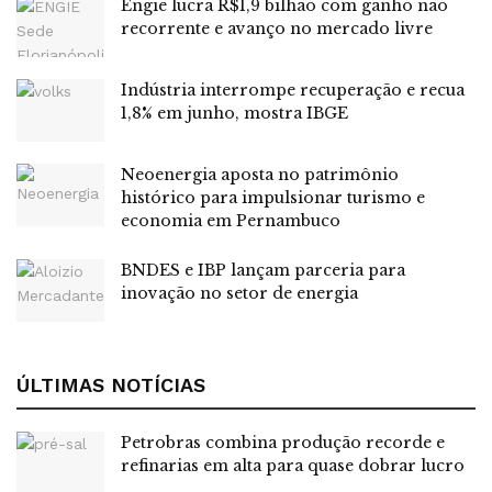
Engie lucra R$1,9 bilhão com ganho não
recorrente e avanço no mercado livre
A cobrança extra é determinada pela Aneel para custear
usinas termelétricas em tempos de baixa nos reservatórios
Indústria interrompe recuperação e recua
das hidrelétricas. O adicional é necessário, pois a energia
1,8% em junho, mostra IBGE
gerada pelas termelétricas é mais cara que a hidrelétrica.
Neoenergia aposta no patrimônio
Salários
histórico para impulsionar turismo e
economia em Pernambuco
O INPC é muito utilizado como indexador para cálculo de
reajuste anual de salários de diversas categorias.
BNDES e IBP lançam parceria para
inovação no setor de energia
O salário mínimo, por exemplo, além de outras métricas,
leva o INPC anual de novembro para chegar ao valor no
ano seguinte. O seguro-desemprego, o benefício e o teto
do INSS são reajustados com base no resultado de
ÚLTIMAS NOTÍCIAS
dezembro.
Petrobras combina produção recorde e
refinarias em alta para quase dobrar lucro
Leia também:
Petrobras avança na interiorização do gás