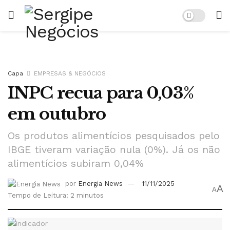
Capa
EMPRESAS & NEGÓCIOS
INPC recua para 0,03%
em outubro
Os produtos alimentícios pesquisados pelo
IBGE tiveram variação nula (0%). Já os não
alimentícios subiram 0,04%
por
Energia News
11/11/2025
A
A
Tempo de Leitura: 2 minutos