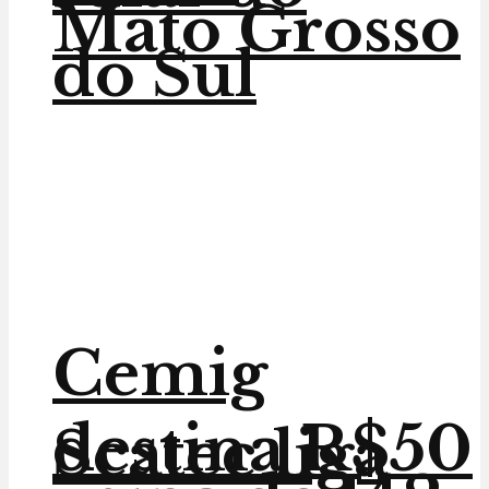
Mato Grosso
do Sul
Cemig
destina R$50
Scatec liga