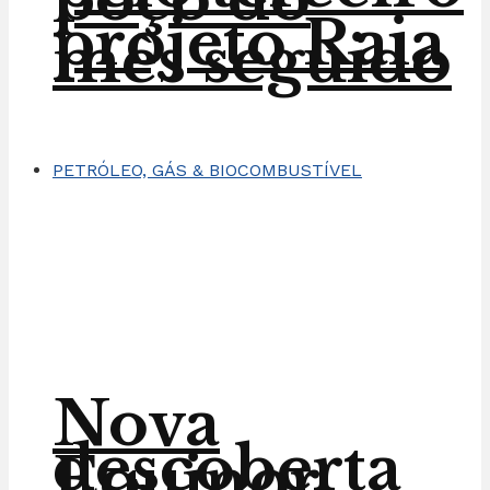
projeto Raia
mês seguido
PETRÓLEO, GÁS & BIOCOMBUSTÍVEL
Nova
descoberta
Equinor