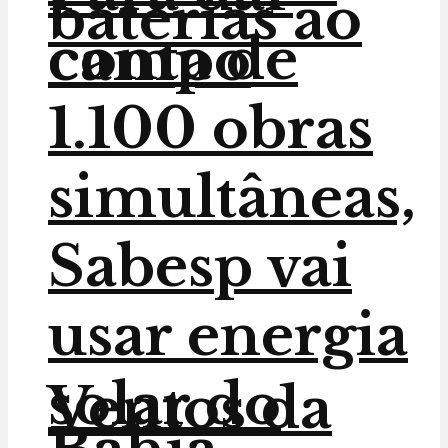
baterias ao
conta de
campo
1.100 obras
simultâneas,
Sabesp vai
usar energia
solar do
Ventos da