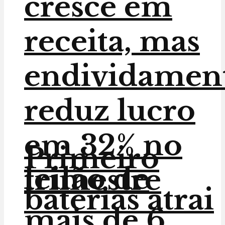
cresce em
receita, mas
endividamen
reduz lucro
em 32% no
Primeiro
leilão de
trimestre
baterias atrai
mais de 6