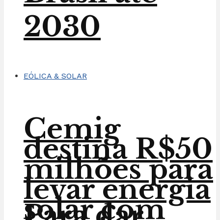
2030
EÓLICA & SOLAR
Cemig
destina R$50
milhões para
levar energia
solar com
Para dar