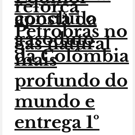
reforça
conclui o
aposta da
Petrobras no
gasoduto
gás natural
da Colômbia
mais
profundo do
mundo e
entrega 1º