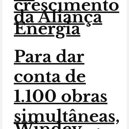
crescimento
da Aliança
Energia
Para dar
conta de
1.100 obras
simultâneas,
Windey