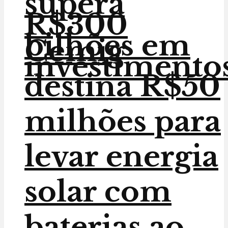
supera
R$300
bilhões em
Cemig
investimento
destina R$50
milhões para
levar energia
solar com
baterias ao