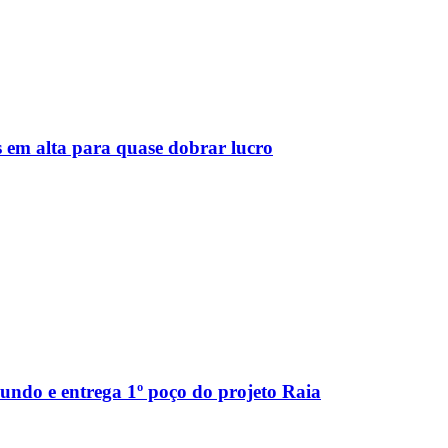
s em alta para quase dobrar lucro
ndo e entrega 1º poço do projeto Raia