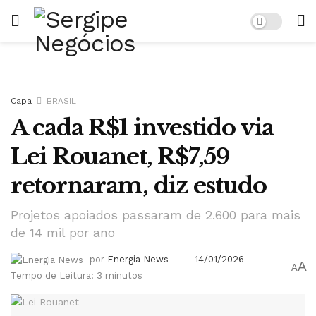
Capa
BRASIL
A cada R$1 investido via
Lei Rouanet, R$7,59
retornaram, diz estudo
Projetos apoiados passaram de 2.600 para mais
de 14 mil por ano
por
Energia News
14/01/2026
A
A
Tempo de Leitura: 3 minutos