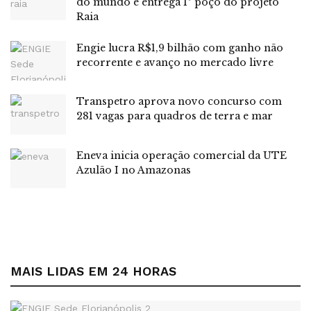
do mundo e entrega 1º poço do projeto
Raia
artistas.
Segundo os pesquisadores, 96,9% dos pagamentos via
Engie lucra R$1,9 bilhão com ganho não
recorrente e avanço no mercado livre
Rouanet são de menos de R$ 25 mil, o que gera efeito
distributivo de renda.
Transpetro aprova novo concurso com
Regiões
281 vagas para quadros de terra e mar
Dos R$ 25,7 bilhões movimentos pelo mecanismos de
Eneva inicia operação comercial da UTE
incentivo à cultura em 2024, a maior parte foi para projetos
Azulão I no Amazonas
no Sudeste, que captaram R$ 18 bilhões.
Na Região Sul, foram R$ 4,5 bilhões; Nordeste, teve
captação de R$ 1,92 bilhão; Centro-Oeste, cerca de R$
400 milhões; e Norte, cerca de R$ 360 milhões.
MAIS LIDAS EM 24 HORAS
O levantamento apontou também que a Rouanet tem um
potencial de captação de recursos fora do edital, já que os
projetos levantaram mais de R$ 500 milhões em outras