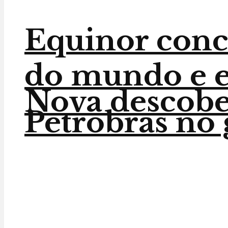
Equinor conc
do mundo e en
Nova descober
Petrobras no 