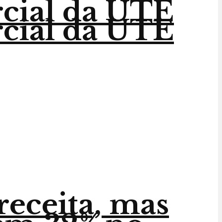
rcial da UTE
rcial da UTE
receita, mas