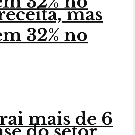
em 32% no
receita, mas
em 32% no
trai mais de 6
ase do setor