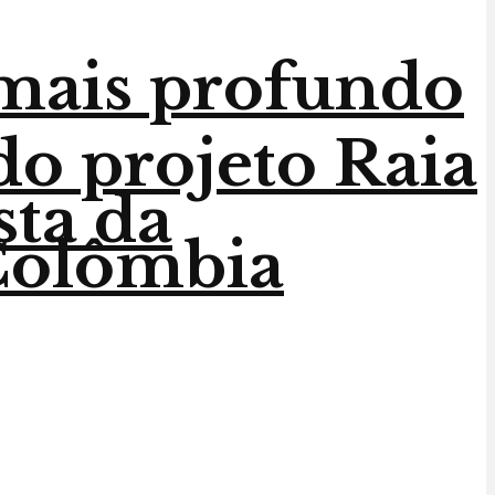
 mais profundo
do projeto Raia
sta da
 Colômbia