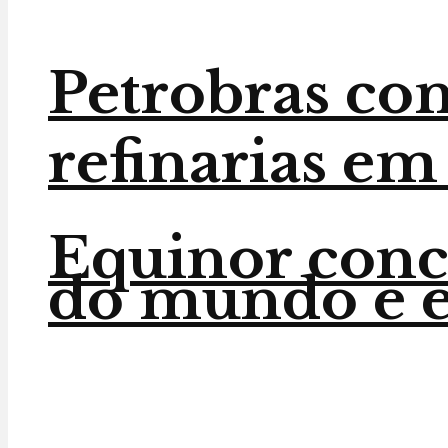
Petrobras co
refinarias em
Equinor conc
do mundo e en