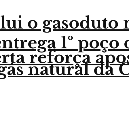
lui o gasoduto
trega 1º poço 
ta reforça apo
gás natural da