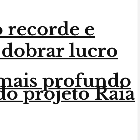
 recorde e
 dobrar lucro
 mais profundo
do projeto Raia