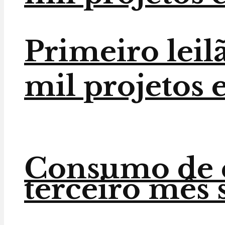
Primeiro leilã
mil projetos e
Consumo de e
terceiro mês 