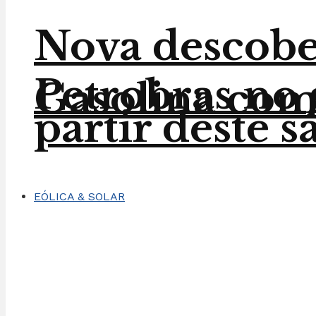
Nova descober
Petrobras no 
Gasolina com 
partir deste 
EÓLICA & SOLAR