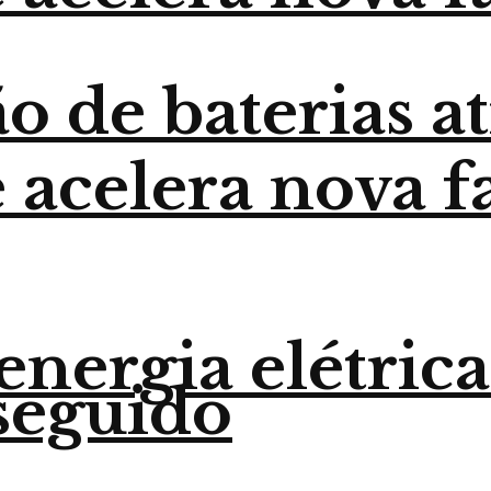
o de baterias a
 acelera nova f
nergia elétrica
seguido