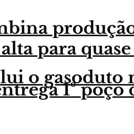
mbina produção
 alta para quase
lui o gasoduto
trega 1º poço 