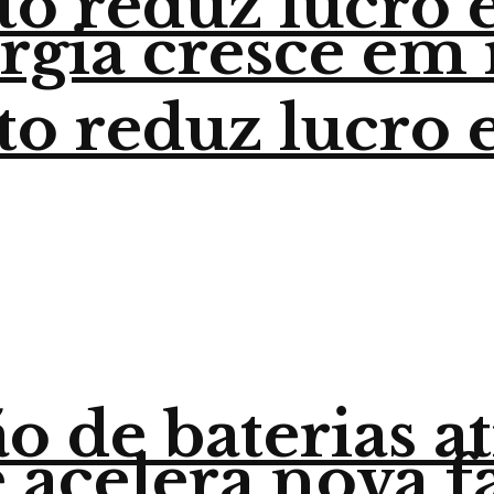
o reduz lucro 
ergia cresce em 
o reduz lucro 
o de baterias a
 acelera nova f