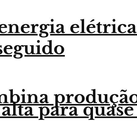
nergia elétrica
seguido
mbina produção
 alta para quase