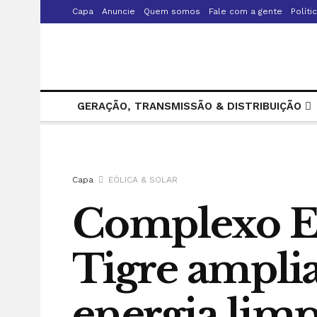
Capa
Anuncie
Quem somos
Fale com a gente
Políti
GERAÇÃO, TRANSMISSÃO & DISTRIBUIÇÃO
Capa
EÓLICA & SOLAR
Complexo Eó
Tigre amplia
energia lim