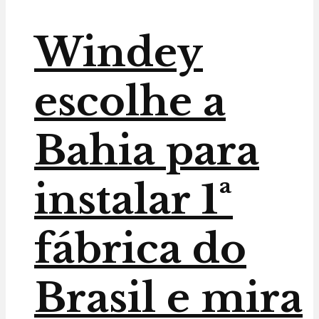
Windey
escolhe a
Bahia para
instalar 1ª
fábrica do
Brasil e mira