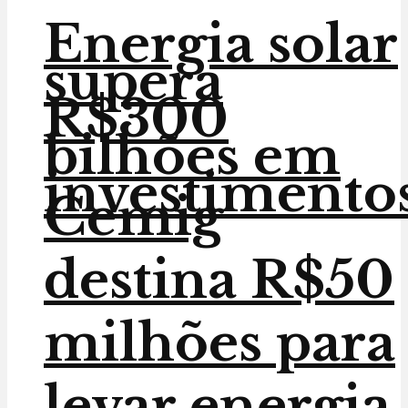
Energia solar
supera
R$300
bilhões em
investimento
Cemig
destina R$50
milhões para
levar energia