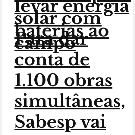
levar energia
solar com
baterias ao
Para dar
campo
conta de
1.100 obras
simultâneas,
Sabesp vai