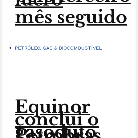
mês seguido
PETRÓLEO, GÁS & BIOCOMBUSTÍVEL
Equinor
conclui o
gasoduto
Petrobras