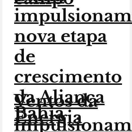
impulsionam
nova etapa
de
crescimento
da Aliança
Ventos da
Bahia
Energia
impulsionam