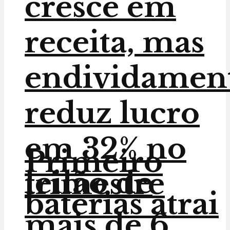
cresce em
receita, mas
endividamen
reduz lucro
em 32% no
Primeiro
leilão de
trimestre
baterias atrai
mais de 6