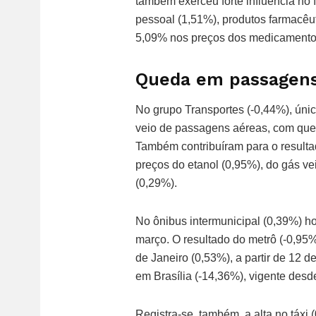
também exerceu forte influência no í
pessoal (1,51%), produtos farmacêut
5,09% nos preços dos medicamentos,
Queda em passagens
No grupo Transportes (-0,44%), únic
veio de passagens aéreas, com queda
Também contribuíram para o resulta
preços do etanol (0,95%), do gás ve
(0,29%).
No ônibus intermunicipal (0,39%) ho
março. O resultado do metrô (-0,95%
de Janeiro (0,53%), a partir de 12 de
em Brasília (-14,36%), vigente desd
Registra-se, também, a alta no táx