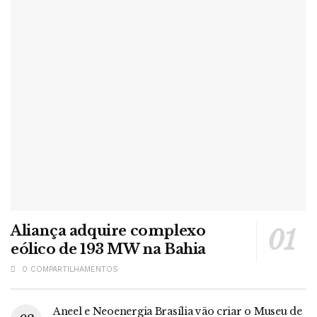
atividades presenciais físicas e atividades virtuais
ao vivo (síncronas) mediadas
mais atividades presenciais e avaliações, com
infraestrutura física e tecnológica adequada nos
polos EAD.
Os polos de EAD serão reconhecidos como espaços
acadêmicos de apoio, devendo atender a requisitos
mínimos de infraestrutura física e tecnológica, como salas
de coordenação, ambientes de estudo, laboratórios e
acesso à internet. Não será permitido o compartilhamento
de polos entre instituições de ensino superior.
Aliança adquire complexo
O decreto cria, ainda, o cargo de mediador pedagógico,
eólico de 193 MW na Bahia
com formação compatível com o curso e vínculo formal
0 COMPARTILHAMENTOS
com a instituição de ensino. O número destes profissionais
deverá ser informado no Censo da Educação Superior,
Aneel e Neoenergia Brasília vão criar o Museu de