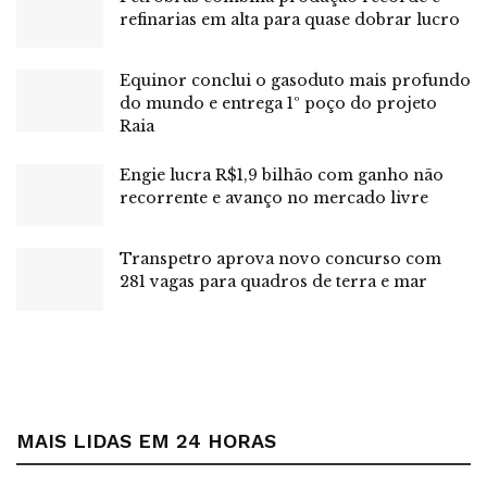
refinarias em alta para quase dobrar lucro
proporcionar ao estudante uma experiência rica quanto
aos demais cursos, desde que haja um efetivo
compromisso de todos com o processo de ensino e
Equinor conclui o gasoduto mais profundo
do mundo e entrega 1º poço do projeto
aprendizagem, que se estabelece nesse modelo”, diz
Raia
Camilo Santana.
Engie lucra R$1,9 bilhão com ganho não
As instituições de ensino superior terão dois anos de
recorrente e avanço no mercado livre
transição para adaptação gradual dos cursos.
Novidades
Transpetro aprova novo concurso com
281 vagas para quadros de terra e mar
De acordo com o ministro Camilo, as principais novidades
da política são:
as aulas online ao vivo deverão ter um máximo
de 70 alunos por professor ou mediador
pedagógico, para valorização destes profissionais
MAIS LIDAS EM 24 HORAS
criação do modelo semipresencial, com