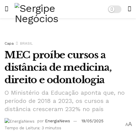
Capa
BRASIL
MEC proíbe cursos a
distância de medicina,
direito e odontologia
O Ministério da Educação aponta que, no
período de 2018 a 2023, os cursos a
distância cresceram 232% no país
por
EnergiaNews
19/05/2025
A
A
Tempo de Leitura: 3 minutos