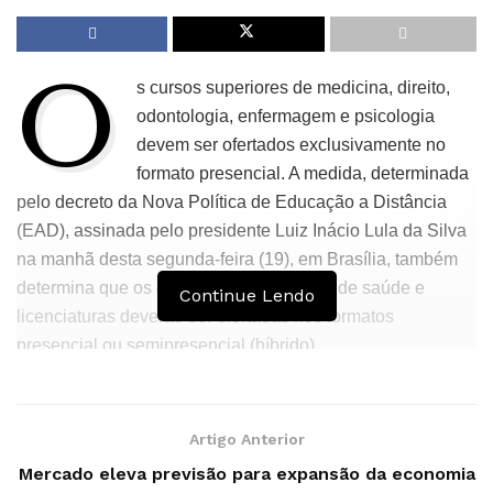
O
s cursos superiores de medicina, direito,
odontologia, enfermagem e psicologia
devem ser ofertados exclusivamente no
formato presencial. A medida, determinada
pelo decreto da Nova Política de Educação a Distância
(EAD), assinada pelo presidente Luiz Inácio Lula da Silva
na manhã desta segunda-feira (19), em Brasília, também
determina que os demais cursos da área de saúde e
Continue Lendo
licenciaturas deverão ser ofertadas nos formatos
presencial ou semipresencial (híbrido).
De acordo com o Ministério da Educação (MEC), o foco do
novo marco regulatório é “o estudante e a valorização dos
Artigo Anterior
professores: a garantia de infraestrutura nos polos, a
Mercado eleva previsão para expansão da economia
qualificação do corpo docente, a valorização da interação