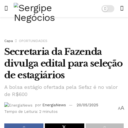
Capa
OPORTUNIDADES
Secretaria da Fazenda
divulga edital para seleção
de estagiários
A bolsa estágio ofertada pela Sefaz é no valor
de R$600
por
EnergiaNews
20/05/2025
A
A
Tempo de Leitura: 2 minutos