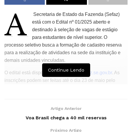
A
Secretaria de Estado da Fazenda (Sefaz)
está com o Edital nº 01/2025 aberto e
destinado à seleção de vagas de estágio
para estudantes de nível superior. O
processo seletivo busca a formação de cadastro reserva
para a realização de atividades na sede da instituição e
demais unidades vinculadas.
Continue Lendo
O edital está disponível no site
www.sefaz.se.gov.br
. As
inscrições podem ser feitas até o dia 23 de maio pelo
email gestaodepessoas@fazenda.gov.br. Podem participar
do processo seletivo estudantes das áreas de
Administração, Contabilidade, Direito, Economia e
Artigo Anterior
Estatística, Engenharia, Comunicação Social (Jornalismo
Voa Brasil chega a 40 mil reservas
e Publicidade), Secretariado Executivo e Tecnologia da
Informação.
Próximo Artigo