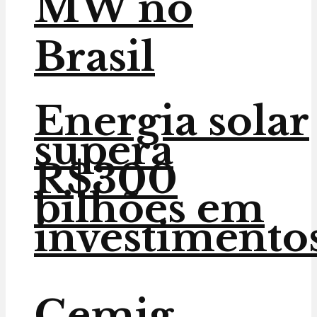
MW no
Brasil
Energia solar
supera
R$300
bilhões em
investimento
Cemig