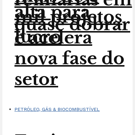
alta para
mil projetos
quase dobrar
lucro
e acelera
nova fase do
setor
PETRÓLEO, GÁS & BIOCOMBUSTÍVEL