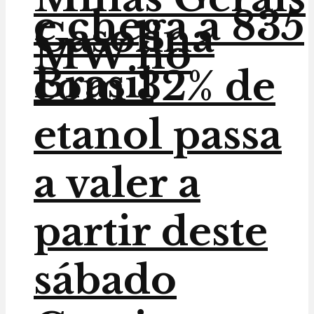
e chega a 835
Gasolina
MW no
Brasil
com 32% de
etanol passa
a valer a
partir deste
sábado