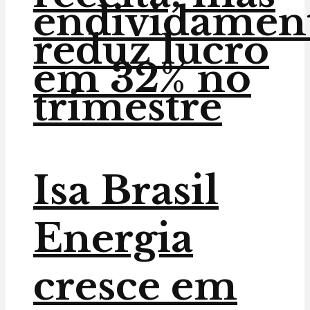
endividamen
reduz lucro
em 32% no
trimestre
Isa Brasil
Energia
cresce em