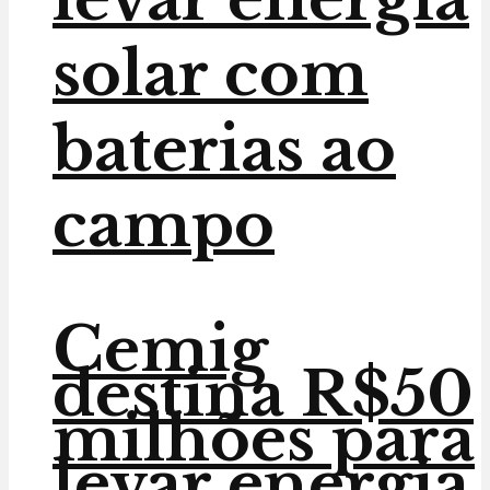
solar com
baterias ao
campo
Cemig
destina R$50
milhões para
levar energia