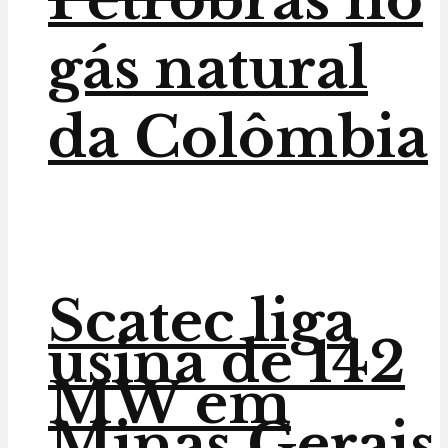
gás natural
da Colômbia
Scatec liga
usina de 142
MW em
Minas Gerais