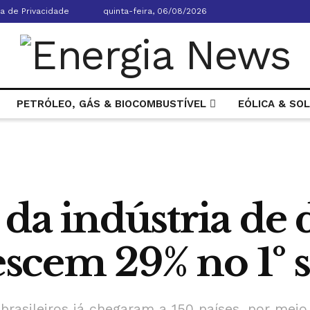
ca de Privacidade
quinta-feira, 06/08/2026
PETRÓLEO, GÁS & BIOCOMBUSTÍVEL
EÓLICA & SO
da indústria de 
rescem 29% no 1º
brasileiros já chegaram a 150 países, por mei