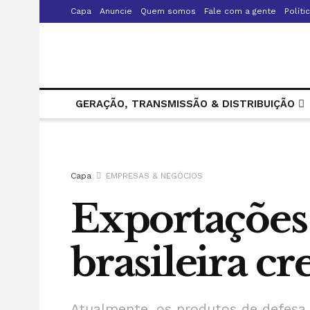
Capa
Anuncie
Quem somos
Fale com a gente
Políti
GERAÇÃO, TRANSMISSÃO & DISTRIBUIÇÃO
Capa
EMPRESAS & NEGÓCIOS
Exportações 
brasileira c
Atualmente, os produtos de defesa 