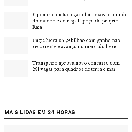
crescimento da Aliança Energia
Equinor conclui o gasoduto mais profundo
Reconhecendo o potencial turístico das paisagens
do mundo e entrega 1º poço do projeto
Raia
marcadas por sua rica geodiversidade e cultura, as
iniciativas visam transformar o turismo em uma fonte
Engie lucra R$1,9 bilhão com ganho não
efetiva de geração de renda e inclusão social para a
recorrente e avanço no mercado livre
população local, empoderando-a e criando um ciclo de
desenvolvimento sustentável.
Transpetro aprova novo concurso com
281 vagas para quadros de terra e mar
Desde 2023, a empresa atua em parceria com o Instituto
Vivejar, referência nacional em turismo responsável, e tem
desenvolvido suas ações a partir do diálogo com a
Secretaria do Estado de Turismo do Rio Grande do Norte
(Seturn), o Geoparque Seridó, o Idema e lideranças locais.
MAIS LIDAS EM 24 HORAS
Treinamentos
Foram promovidos treinamentos práticos e desenvolvidas