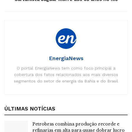
duradouros. O foco da iniciativa é estimular a autonomia e
a resiliência, com impactos de longo prazo e alinhamento
às metas da Organização das Nações Unidas para o
Desenvolvimento Sustentável, em especial o ODS8, que
promove o crescimento inclusivo, o trabalho digno e a
integração social”, afirma Tatiana Ricota, diretora de
Sustentabilidade da Elera.
EnergiaNews
Notícias
Relacionadas
O portal EnergiaNews tem como foco principal a
cobertura dos fatos relacionados aos mais diversos
Para dar conta de 1.100 obras simultâneas,
segmentos do setor de energia da Bahia e do Brasil
Sabesp vai usar energia solar do Mato Grosso
do Sul
Scatec liga usina de 142 MW em Minas Gerais e
chega a 835 MW no Brasil
ÚLTIMAS NOTÍCIAS
Cemig destina R$50 milhões para levar energia
solar com baterias ao campo
Petrobras combina produção recorde e
Ventos da Bahia impulsionam nova etapa de
refinarias em alta para quase dobrar lucro