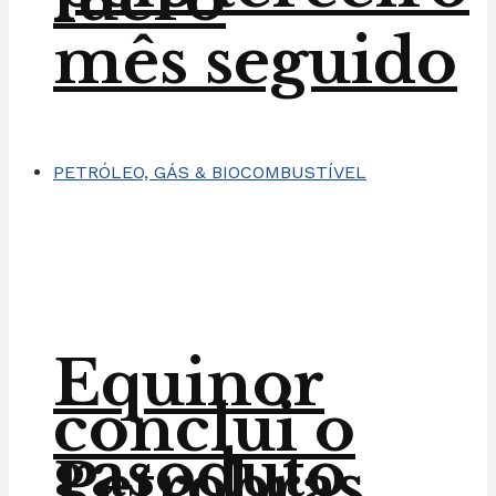
mês seguido
PETRÓLEO, GÁS & BIOCOMBUSTÍVEL
Equinor
conclui o
gasoduto
Petrobras