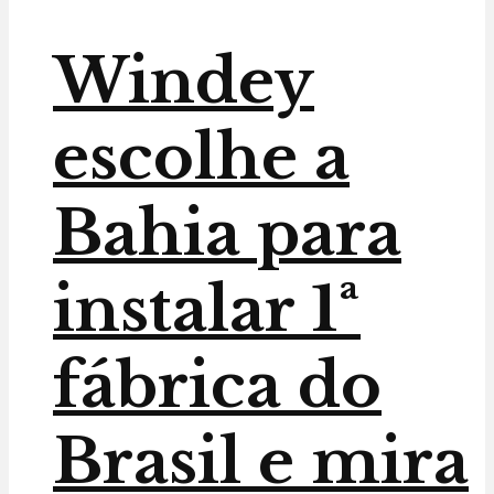
Windey
escolhe a
Bahia para
instalar 1ª
fábrica do
Brasil e mira