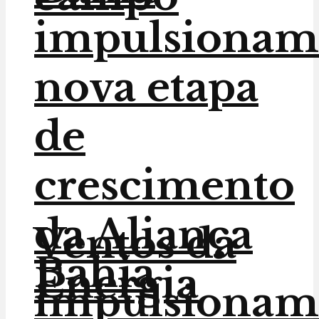
impulsionam
nova etapa
de
crescimento
da Aliança
Ventos da
Bahia
Energia
impulsionam