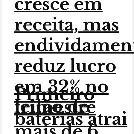
cresce em
receita, mas
endividamen
reduz lucro
em 32% no
Primeiro
leilão de
trimestre
baterias atrai
mais de 6