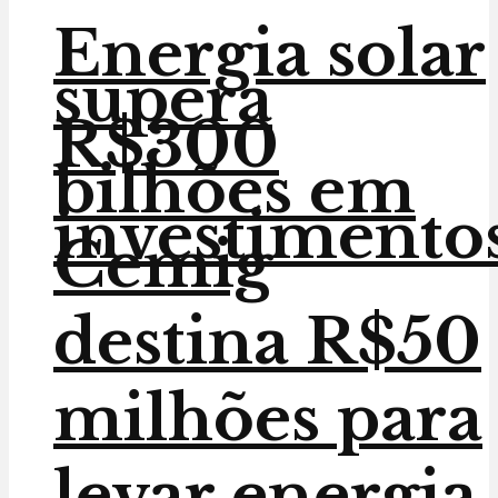
Energia solar
supera
R$300
bilhões em
investimento
Cemig
destina R$50
milhões para
levar energia