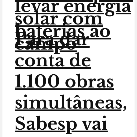
levar energia
solar com
baterias ao
Para dar
campo
conta de
1.100 obras
simultâneas,
Sabesp vai