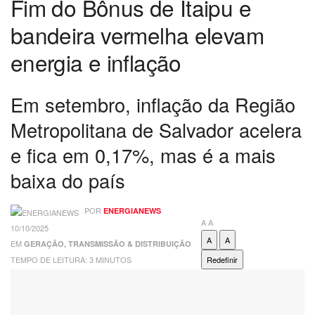
Fim do Bônus de Itaipu e
bandeira vermelha elevam
energia e inflação
Em setembro, inflação da Região
Metropolitana de Salvador acelera
e fica em 0,17%, mas é a mais
baixa do país
POR
ENERGIANEWS
A
A
10/10/2025
A
A
EM
GERAÇÃO, TRANSMISSÃO & DISTRIBUIÇÃO
TEMPO DE LEITURA: 3 MINUTOS
Redefinir