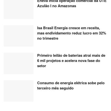
Eneva inicia operação comercial da UTE
individualmente, exerceu a maior pressão
Azulão I no Amazonas
inflacionária na região
Produtos e serviços
Isa Brasil Energia cresce em receita,
A inflação de setembro na Região Metropolitana de Salvador
mas endividamento reduz lucro em 32%
(0,17%) foi resultado de altas em quatro dos nove grupos de
no trimestre
produtos e serviços que compõem o IPCA. O grupo habitação
(2,15%) registrou o maior aumento e teve a maior influência para
puxar o IPCA da RMS para cima, no mês.
Primeiro leilão de baterias atrai mais de
6 mil projetos e acelera nova fase do
A alta do grupo se deu, principalmente, por conta da energia
setor
elétrica residencial (7,13%), item que, individualmente, exerceu a
maior pressão inflacionária na região. O aumento ocorreu por
conta do fim da incorporação do Bônus de Itaipu, creditado nas
Consumo de energia elétrica sobe pelo
faturas emitidas no mês de agosto, e pela continuidade da
terceiro mês seguido
vigência da bandeira tarifária vermelha patamar 2, a partir de 1º
de setembro, adicionando R$ 7,87 na conta de luz a cada 100
Kwh consumidos.