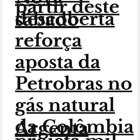
partir deste
descoberta
sábado
reforça
aposta da
Petrobras no
gás natural
da Colômbia
Argenta