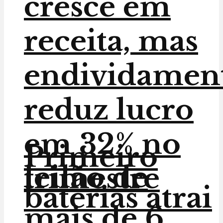
cresce em
receita, mas
endividamen
reduz lucro
em 32% no
Primeiro
leilão de
trimestre
baterias atrai
mais de 6