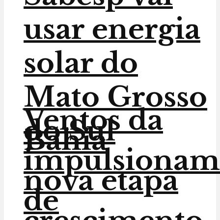
usar energia
solar do
Mato Grosso
Ventos da
do Sul
Bahia
impulsionam
nova etapa
de