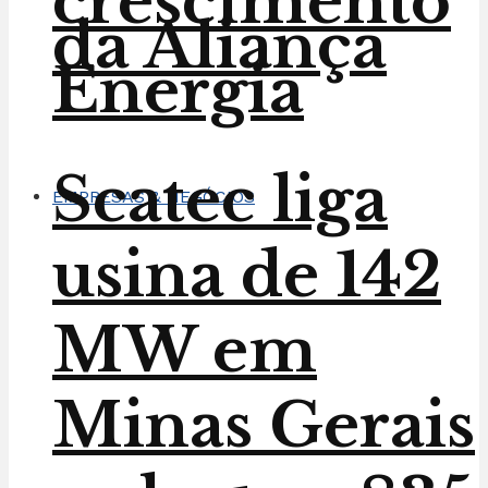
crescimento
da Aliança
Energia
Scatec liga
EMPRESAS & NEGÓCIOS
usina de 142
MW em
Minas Gerais