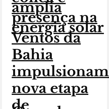
amplia
presença na
energia solar
Ventos da
Bahia
impulsionam
nova etapa
de