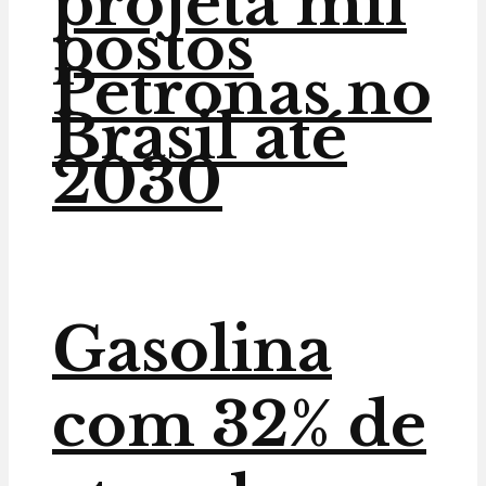
projeta mil
postos
Petronas no
Brasil até
2030
Gasolina
com 32% de