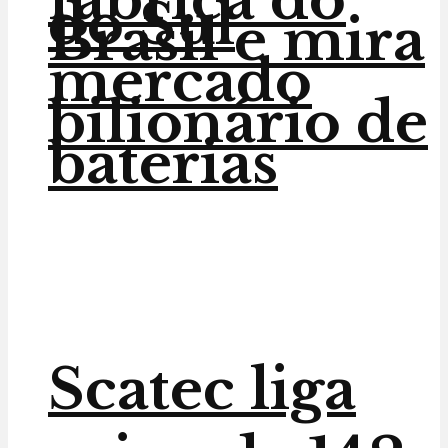
do Sul
Brasil e mira
mercado
bilionário de
baterias
Scatec liga