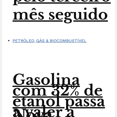
mês seguido
PETRÓLEO, GÁS & BIOCOMBUSTÍVEL
Gasolina
com 32% de
etanol passa
a valer a
Nova