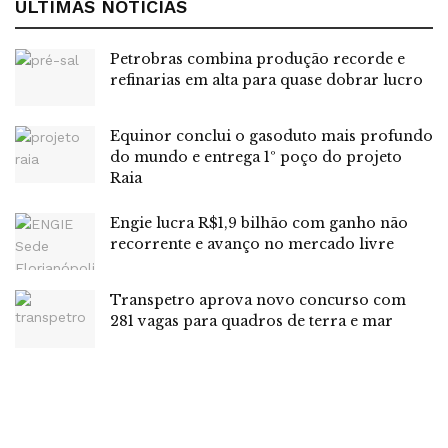
ÚLTIMAS NOTÍCIAS
Leia também:
Gigante digital: Petrobras liga o Harpia e
entra em nova era da inovação
Petrobras combina produção recorde e
refinarias em alta para quase dobrar lucro
Tags:
Aneel
Bahia
Ceará
destaque
energia elétrica
usina hidrelétrica
Equinor conclui o gasoduto mais profundo
do mundo e entrega 1º poço do projeto
Raia
Engie lucra R$1,9 bilhão com ganho não
recorrente e avanço no mercado livre
Transpetro aprova novo concurso com
281 vagas para quadros de terra e mar