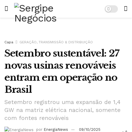
Capa
GERAÇÃO, TRANSMISSÃO & DISTRIBUIÇÃO
Setembro sustentável: 27
novas usinas renováveis
entram em operação no
Brasil
Setembro registrou uma expansão de 1,4
GW na matriz elétrica nacional, somente
com fontes renováveis
por
EnergiaNews
09/10/2025