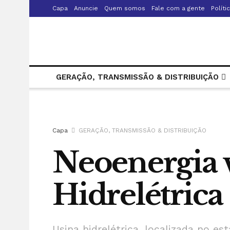
Capa
Anuncie
Quem somos
Fale com a gente
Políti
GERAÇÃO, TRANSMISSÃO & DISTRIBUIÇÃO
Capa
GERAÇÃO, TRANSMISSÃO & DISTRIBUIÇÃO
Neoenergia 
Hidrelétric
Usina hidrelétrica, localizada no 