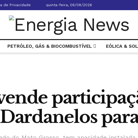
ca de Privacidade
quinta-feira, 06/08/2026
PETRÓLEO, GÁS & BIOCOMBUSTÍVEL
EÓLICA & SO
vende participaç
a Dardanelos par
estado do Mato Grosso, tem apacidade instalad