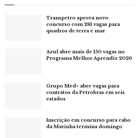
decisões em diversas áreas da sociedade, fortalecendo o
Sistema Estatístico e Geográfico Brasileiro.”
Transpetro aprova novo
concurso com 281 vagas para
As provas serão aplicadas presencialmente em todos os
quadros de terra e mar
municípios em que há oferta de vagas. A aplicação será
realizada pela FGV em dois turnos, possibilitando a
participação dos candidatos nas provas das duas funções.
Azul abre mais de 150 vagas no
Pela manhã, será aplicada a prova para a função de APM
Programa Melhor Aprendiz 2026
e, à tarde, para a de SCQ.
Para ambos os cargos, são assegurados
Grupo Med+ abre vagas para
benefícios como Auxílio Alimentação (no valor
contratos da Petrobras em seis
de R$ 1.175); Auxílio Transporte; Auxílio Pré-
estados
escolar; férias proporcionais e 13º salário
proporcional
Inscrição em concurso para cabo
da Marinha termina domingo
Vagas