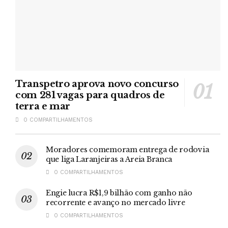
Leia também:
CNI e Neoenergia se unem em iniciativa de
eficiência energética em 5 estados
Transpetro aprova novo concurso
com 281 vagas para quadros de
terra e mar
Tags:
destaque
IBGE
0 COMPARTILHAMENTOS
Moradores comemoram entrega de rodovia
que liga Laranjeiras a Areia Branca
0 COMPARTILHAMENTOS
Engie lucra R$1,9 bilhão com ganho não
recorrente e avanço no mercado livre
0 COMPARTILHAMENTOS