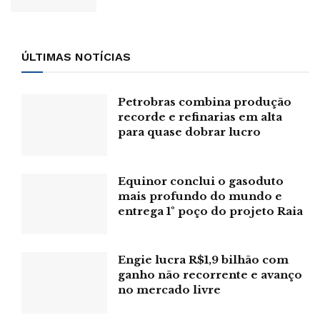
São 8.480 vagas para Agente de Pesquisas e
Mapeamento (APM), sendo 5.512 vagas destinadas à
Ampla Concorrência, 2.120 às pessoas autodeclaradas
ÚLTIMAS NOTÍCIAS
pretas ou pardas (25%), 254 às indígenas (3%), 170 aos
quilombolas (2%) e 424 às pessoas com deficiência (5%).
Petrobras combina produção
A remuneração é de R$ 2.676,24, e as atribuições
recorde e refinarias em alta
envolvem coleta de dados estatísticos em domicílios e
para quase dobrar lucro
estabelecimentos, o apoio a levantamentos geográficos e
cartográficos, o registro e transmissão de informações em
sistemas eletrônicos e a elaboração de relatórios.
Equinor conclui o gasoduto
mais profundo do mundo e
Já para Supervisor de Coleta e Qualidade (SCQ), são
entrega 1º poço do projeto Raia
ofertadas 1.110 vagas temporárias. São 715 vagas
destinadas à Ampla Concorrência, 275 às pessoas
Engie lucra R$1,9 bilhão com
autodeclaradas pretas ou pardas (25%), 33 às indígenas
ganho não recorrente e avanço
(3%), 22 aos quilombolas (2%) e 55 às pessoas com
no mercado livre
deficiência (5%). A remuneração é de R$ 3.379. Entre as