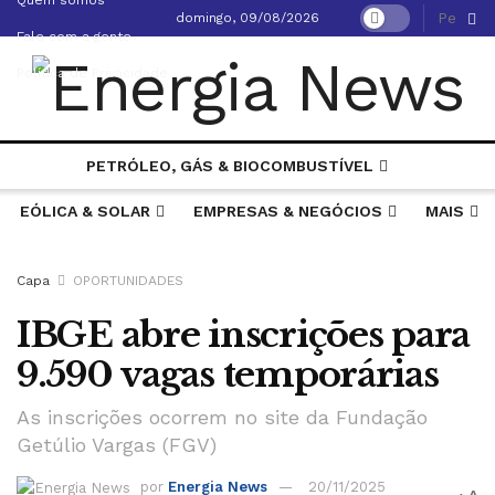
domingo, 09/08/2026
Fale com a gente
Política de Privacidade
GERAÇÃO, TRANSMISSÃO & DISTRIBUIÇÃO
PETRÓLEO, GÁS & BIOCOMBUSTÍVEL
EÓLICA & SOLAR
EMPRESAS & NEGÓCIOS
MAIS
Capa
OPORTUNIDADES
IBGE abre inscrições para
9.590 vagas temporárias
As inscrições ocorrem no site da Fundação
Getúlio Vargas (FGV)
por
Energia News
20/11/2025