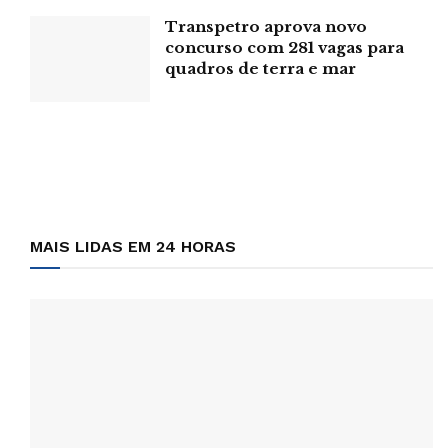
atribuições, estão planejamento e a gestão das atividades
Transpetro aprova novo
de coleta, a supervisão das equipes e da qualidade dos
concurso com 281 vagas para
dados, a avaliação técnica dos questionários e a
quadros de terra e mar
elaboração de relatórios. Para serem contratados nesta
função, os aprovados devem ter Carteira Nacional de
Habilitação (CNH) categoria B dentro do prazo de
validade.
MAIS LIDAS EM 24 HORAS