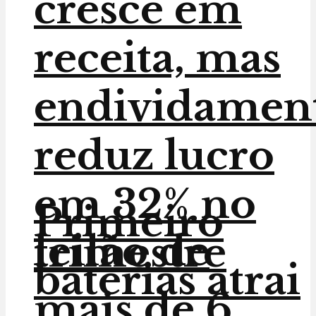
cresce em
receita, mas
endividamen
reduz lucro
em 32% no
Primeiro
leilão de
trimestre
baterias atrai
mais de 6