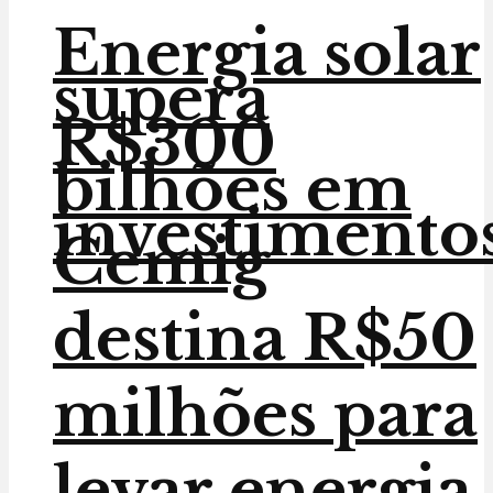
Energia solar
supera
R$300
bilhões em
investimento
Cemig
destina R$50
milhões para
levar energia