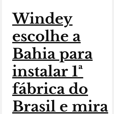
Windey
escolhe a
Bahia para
instalar 1ª
fábrica do
Brasil e mira