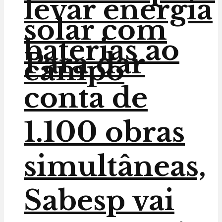
levar energia
solar com
baterias ao
Para dar
campo
conta de
1.100 obras
simultâneas,
Sabesp vai