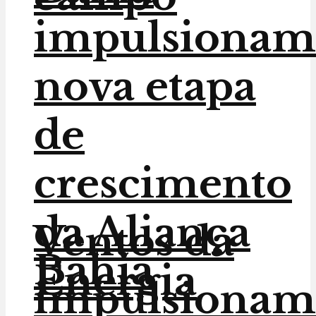
impulsionam
nova etapa
de
crescimento
da Aliança
Ventos da
Bahia
Energia
impulsionam