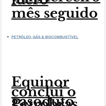
mês seguido
PETRÓLEO, GÁS & BIOCOMBUSTÍVEL
Equinor
conclui o
gasoduto
Petrobras