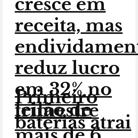
cresce em
receita, mas
endividamen
reduz lucro
em 32% no
Primeiro
leilão de
trimestre
baterias atrai
mais de 6