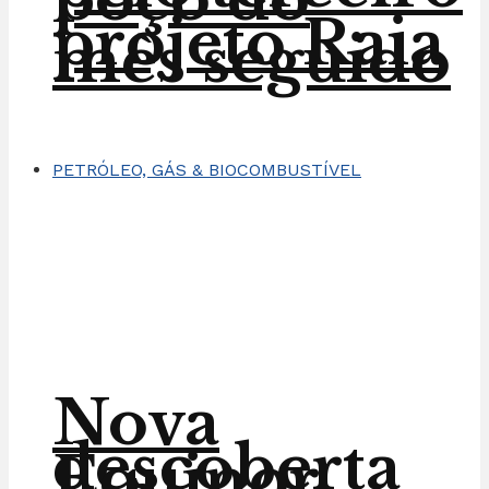
projeto Raia
mês seguido
PETRÓLEO, GÁS & BIOCOMBUSTÍVEL
Nova
descoberta
Equinor