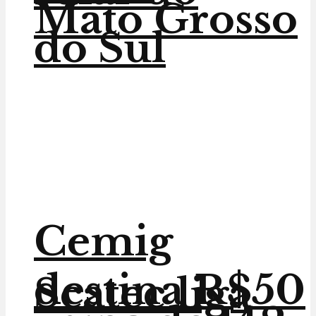
Mato Grosso
do Sul
Cemig
destina R$50
Scatec liga