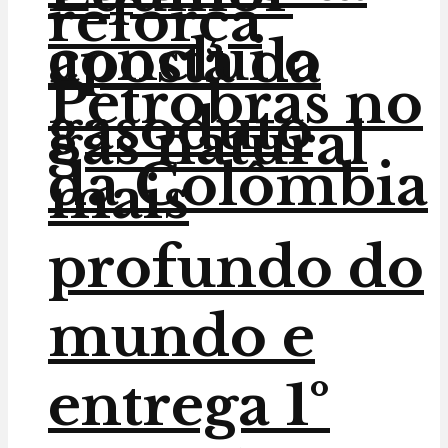
reforça
conclui o
aposta da
Petrobras no
gasoduto
gás natural
da Colômbia
mais
profundo do
mundo e
entrega 1º