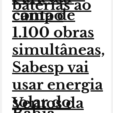
baterias ao
conta de
campo
1.100 obras
simultâneas,
Sabesp vai
usar energia
solar do
Ventos da