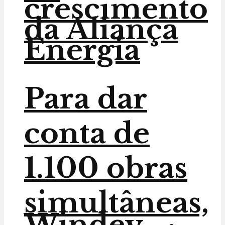
crescimento
da Aliança
Energia
Para dar
conta de
1.100 obras
simultâneas,
Windey