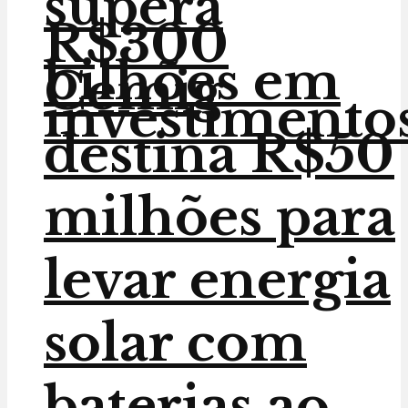
supera
R$300
bilhões em
Cemig
investimento
destina R$50
milhões para
levar energia
solar com
baterias ao