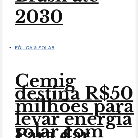
2030
EÓLICA & SOLAR
Cemig
destina R$50
milhões para
levar energia
solar com
Para dar