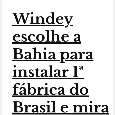
Windey
escolhe a
Bahia para
instalar 1ª
fábrica do
Brasil e mira