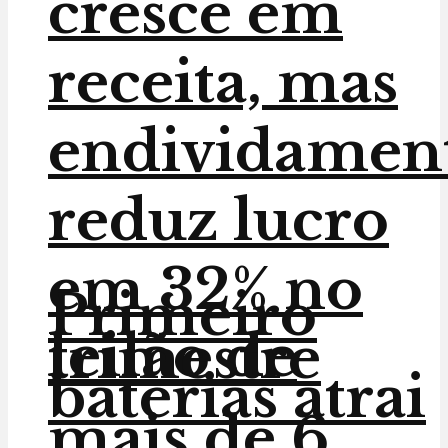
cresce em
receita, mas
endividamen
reduz lucro
em 32% no
Primeiro
leilão de
trimestre
baterias atrai
mais de 6