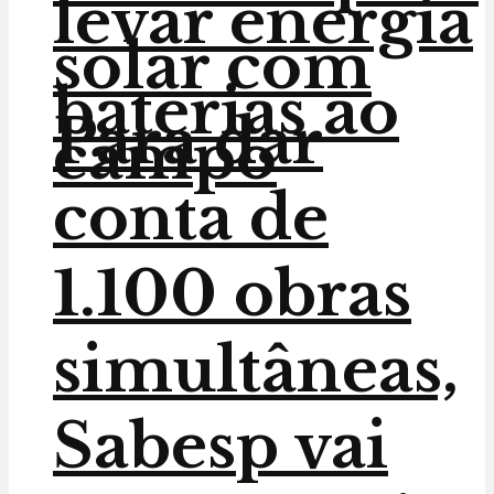
levar energia
solar com
baterias ao
Para dar
campo
conta de
1.100 obras
simultâneas,
Sabesp vai