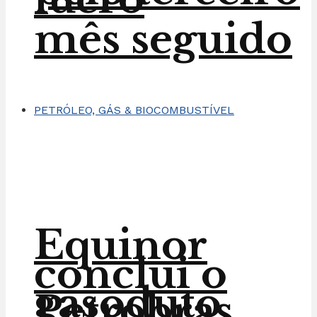
mês seguido
PETRÓLEO, GÁS & BIOCOMBUSTÍVEL
Equinor
conclui o
gasoduto
Petrobras