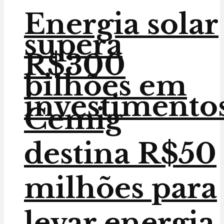
Energia solar
supera
R$300
bilhões em
investimento
Cemig
destina R$50
milhões para
levar energia