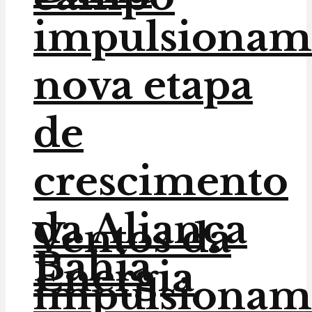
impulsionam
nova etapa
de
crescimento
da Aliança
Ventos da
Bahia
Energia
impulsionam