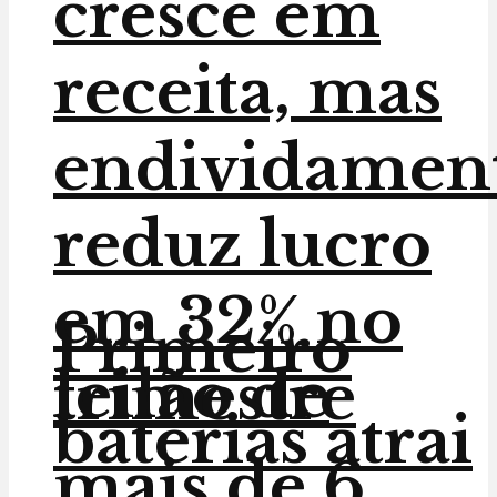
cresce em
receita, mas
endividamen
reduz lucro
em 32% no
Primeiro
leilão de
trimestre
baterias atrai
mais de 6