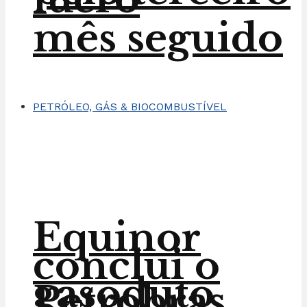
mês seguido
PETRÓLEO, GÁS & BIOCOMBUSTÍVEL
Equinor
conclui o
gasoduto
Petrobras