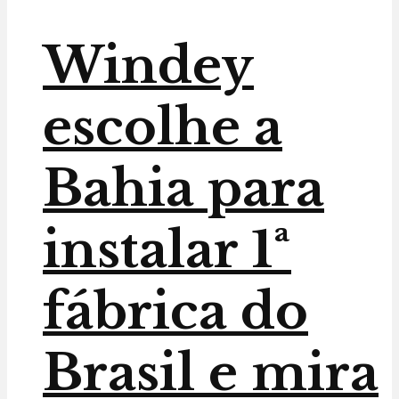
Windey
escolhe a
Bahia para
instalar 1ª
fábrica do
Brasil e mira