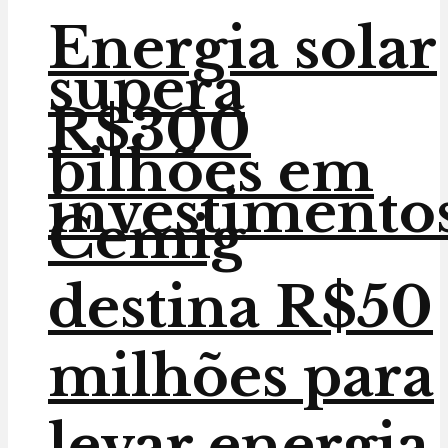
Energia solar
supera
R$300
bilhões em
investimento
Cemig
destina R$50
milhões para
levar energia