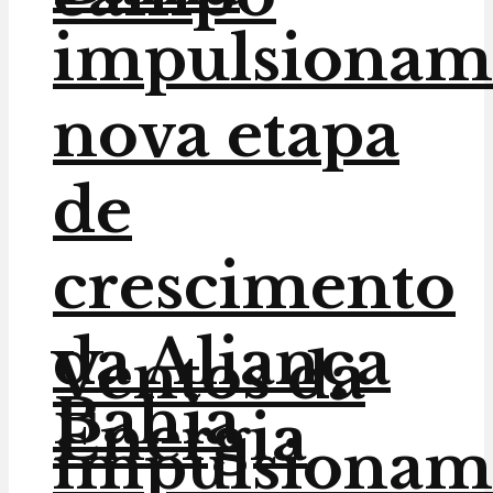
impulsionam
nova etapa
de
crescimento
da Aliança
Ventos da
Bahia
Energia
impulsionam