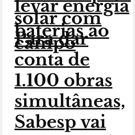
levar energia
solar com
baterias ao
Para dar
campo
conta de
1.100 obras
simultâneas,
Sabesp vai