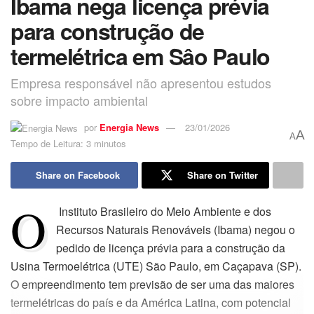
Ibama nega licença prévia
para construção de
termelétrica em Sâo Paulo
Empresa responsável não apresentou estudos
sobre impacto ambiental
por
Energia News
23/01/2026
A
A
Tempo de Leitura: 3 minutos
Share on Facebook
Share on Twitter
O
Instituto Brasileiro do Meio Ambiente e dos
Recursos Naturais Renováveis (Ibama) negou o
pedido de licença prévia para a construção da
Usina Termoelétrica (UTE) São Paulo, em Caçapava (SP).
O empreendimento tem previsão de ser uma das maiores
termelétricas do país e da América Latina, com potencial