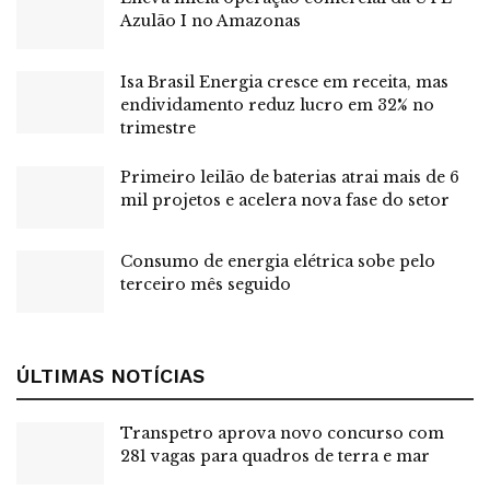
períodos de
bandeira vermelha
.
Azulão I no Amazonas
Além da tecnologia, o
selo de eficiência energética do
Isa Brasil Energia cresce em receita, mas
Inmetro
, a correta instalação, a manutenção dos filtros e o
endividamento reduz lucro em 32% no
ajuste da temperatura — idealmente entre
23 °C e 25 °C
—
trimestre
são fatores decisivos para equilibrar conforto térmico,
saúde e economia.
Primeiro leilão de baterias atrai mais de 6
mil projetos e acelera nova fase do setor
Por que isso importa
Consumo de energia elétrica sobe pelo
A energia elétrica está entre os principais custos fixos das
terceiro mês seguido
famílias brasileiras, e o ar-condicionado deixou de ser item
de luxo para se tornar um equipamento de uso cotidiano.
Em um cenário de tarifas elevadas e maior frequência de
ÚLTIMAS NOTÍCIAS
calor intenso,
pequenas decisões de compra e uso têm
impacto direto no orçamento doméstico
.
Transpetro aprova novo concurso com
281 vagas para quadros de terra e mar
Mais do que economizar, o tema envolve
eficiência
energética, conforto térmico e saúde
. A seguir,