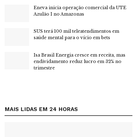
analisamos
por que o consumo do ar-condicionado
Eneva inicia operação comercial da UTE
Azulão I no Amazonas
pesa tanto
, o que está por trás desse fenômeno e
como o
consumidor pode agir de forma prática
para reduzir
custos sem abrir mão do bem-estar.
SUS terá 100 mil teleatendimentos em
saúde mental para o vício em bets
Como transformar o ar-condicionado de vilão em
aliado da conta de luz?
Isa Brasil Energia cresce em receita, mas
Por que isso está acontecendo
endividamento reduz lucro em 32% no
trimestre
Entenda os fatores por trás do aumento do
consumo
Tecnologia defasada nos aparelhos
Modelos antigos, sem tecnologia inverter,
MAIS LIDAS EM 24 HORAS
consomem mais energia por operarem com
ciclos constantes de liga e desliga. Isso gera
picos de consumo e menor eficiência energética