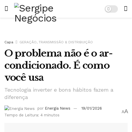
Capa
GERAÇÃO, TRANSMISSÃO & DISTRIBUIÇÃO
O problema não é o ar-
condicionado. É como
você usa
Tecnologia inverter e bons hábitos fazem a
diferença
por
Energia News
19/01/2026
A
A
Tempo de Leitura: 4 minutos