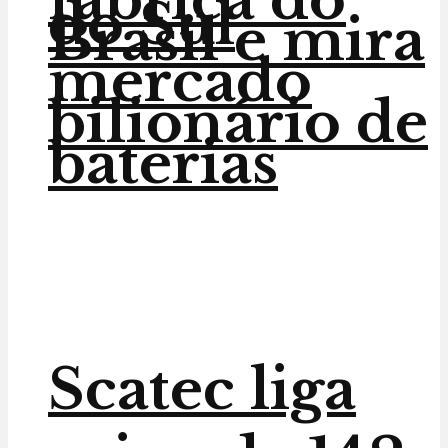
do Sul
Brasil e mira
mercado
bilionário de
baterias
Scatec liga