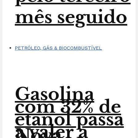
mês seguido
PETRÓLEO, GÁS & BIOCOMBUSTÍVEL
Gasolina
com 32% de
etanol passa
a valer a
Nova