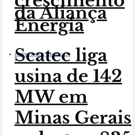
crescimento
da Aliança
Energia
Scatec liga
EMPRESAS & NEGÓCIOS
usina de 142
MW em
Minas Gerais