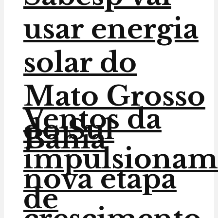
usar energia
solar do
Mato Grosso
Ventos da
do Sul
Bahia
impulsionam
nova etapa
de