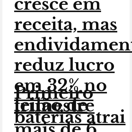
cresce em
receita, mas
endividamen
reduz lucro
em 32% no
Primeiro
leilão de
trimestre
baterias atrai
mais de 6