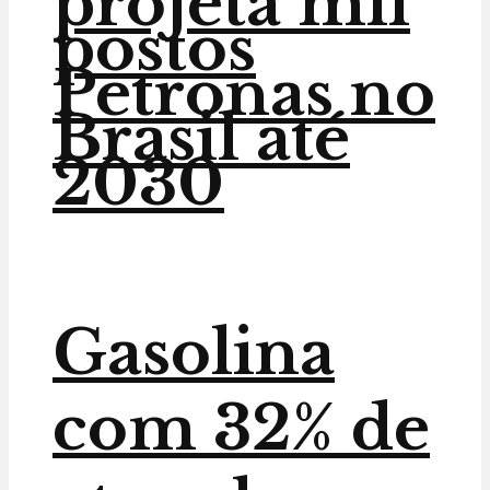
projeta mil
postos
Petronas no
Brasil até
2030
Gasolina
com 32% de