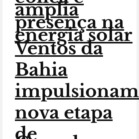
amplia
presença na
energia solar
Ventos da
Bahia
impulsionam
nova etapa
de