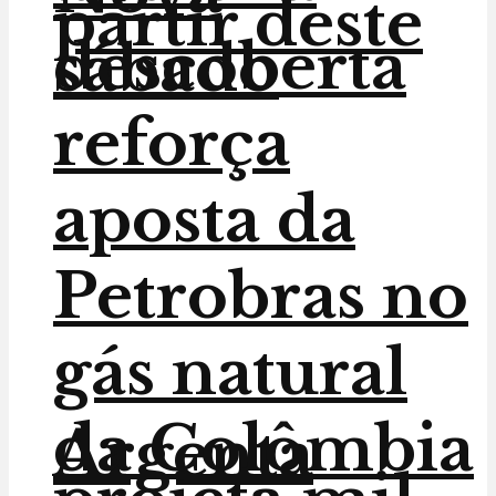
partir deste
descoberta
sábado
reforça
aposta da
Petrobras no
gás natural
da Colômbia
Argenta