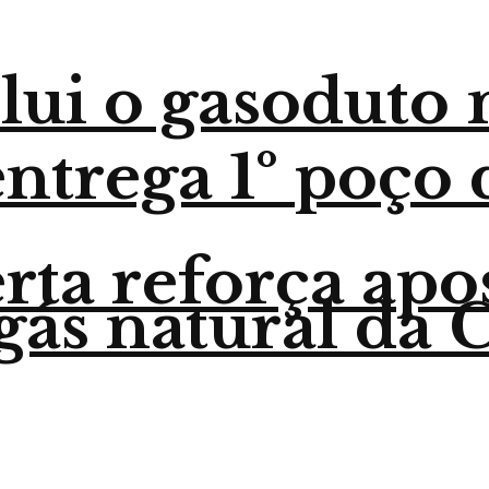
lui o gasoduto
trega 1º poço 
ta reforça apo
gás natural da