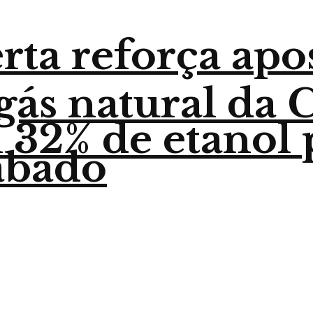
ta reforça apo
gás natural da
32% de etanol p
sábado