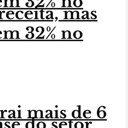
em 32% no
receita, mas
em 32% no
trai mais de 6
ase do setor