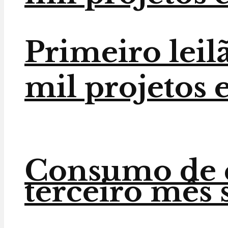
Primeiro leilã
mil projetos e
Consumo de e
terceiro mês 