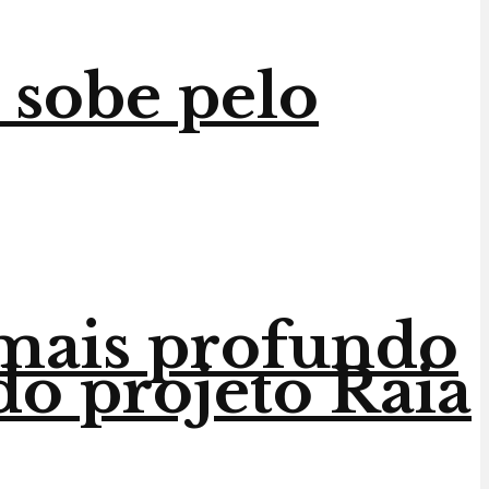
 sobe pelo
 mais profundo
do projeto Raia