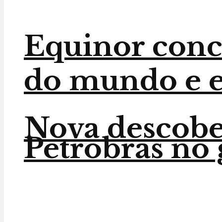
Equinor conc
do mundo e en
Nova descober
Petrobras no 