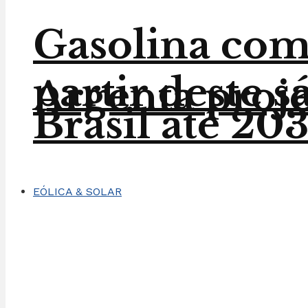
Gasolina com 
partir deste 
Argenta proje
Brasil até 20
EÓLICA & SOLAR