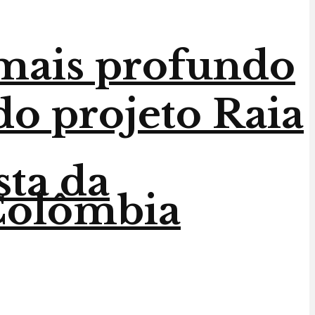
 mais profundo
do projeto Raia
sta da
 Colômbia