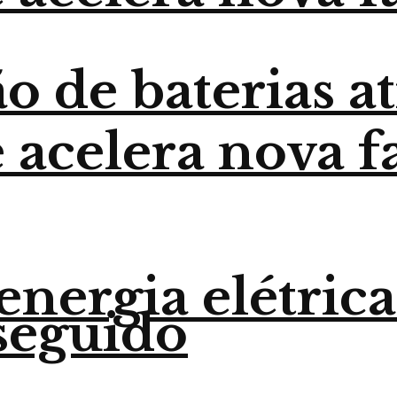
o de baterias a
 acelera nova f
nergia elétrica
seguido