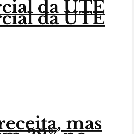
rcial da UTE
rcial da UTE
receita, mas