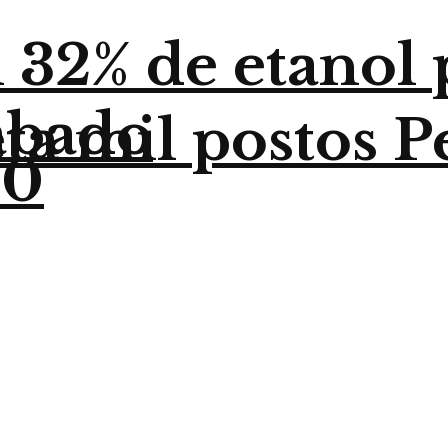
32% de etanol p
sábado
ta mil postos P
30