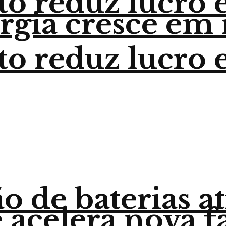
o reduz lucro 
ergia cresce em 
o reduz lucro 
o de baterias a
 acelera nova f