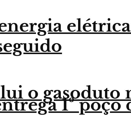
nergia elétrica
seguido
lui o gasoduto
trega 1º poço 