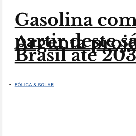
Gasolina com 
partir deste 
Argenta proje
Brasil até 20
EÓLICA & SOLAR