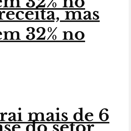
em 32% no
receita, mas
em 32% no
trai mais de 6
ase do setor