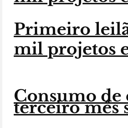
Primeiro leilã
mil projetos e
Consumo de e
terceiro mês 