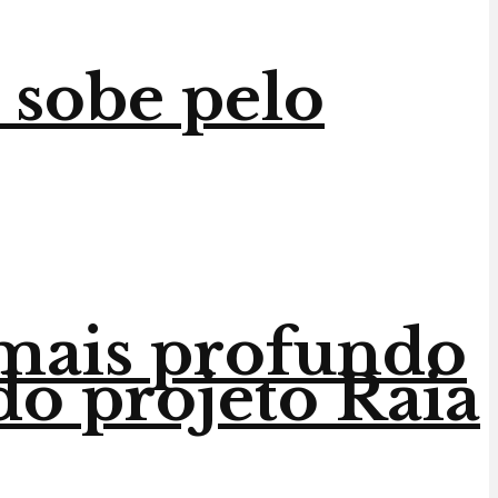
 sobe pelo
 mais profundo
do projeto Raia