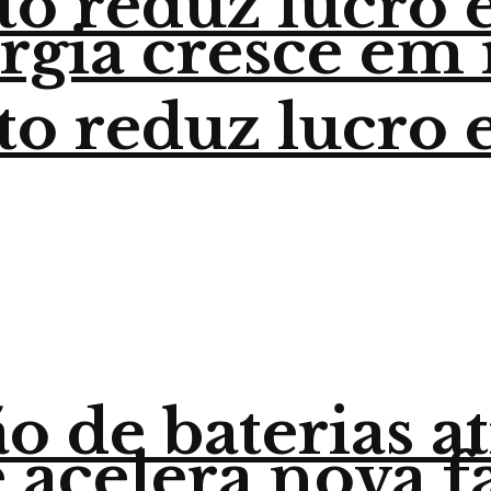
o reduz lucro 
ergia cresce em 
o reduz lucro 
o de baterias a
 acelera nova f