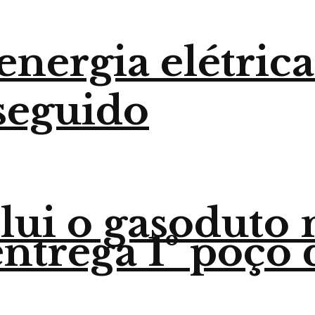
nergia elétrica
seguido
lui o gasoduto
trega 1º poço 