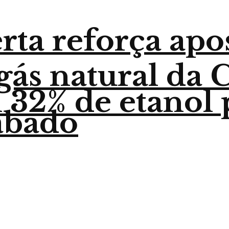
ta reforça apo
gás natural da
32% de etanol p
sábado