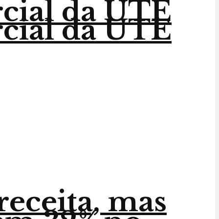
rcial da UTE
rcial da UTE
receita, mas