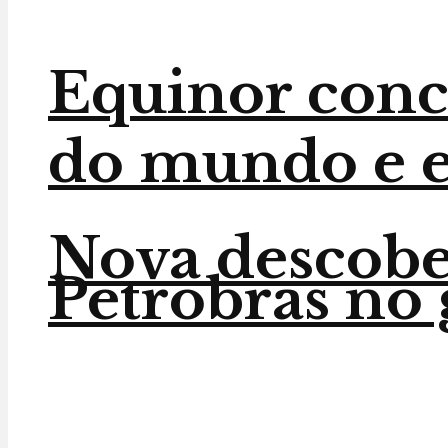
Equinor conc
do mundo e en
Nova descober
Petrobras no 