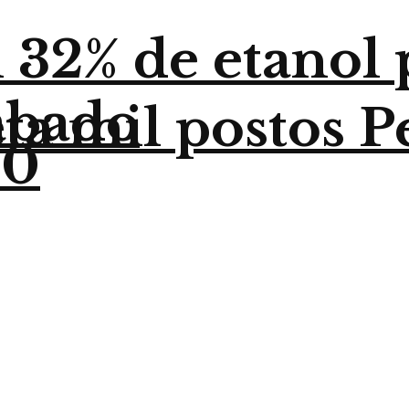
32% de etanol p
sábado
ta mil postos P
30