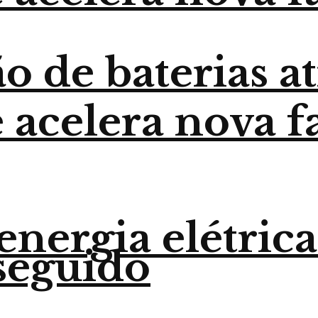
o de baterias a
 acelera nova f
nergia elétrica
seguido