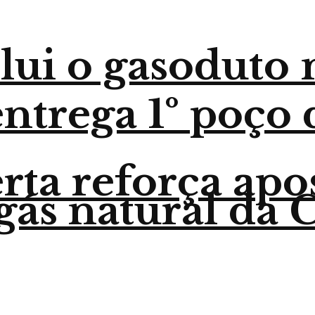
lui o gasoduto
trega 1º poço 
ta reforça apo
gás natural da