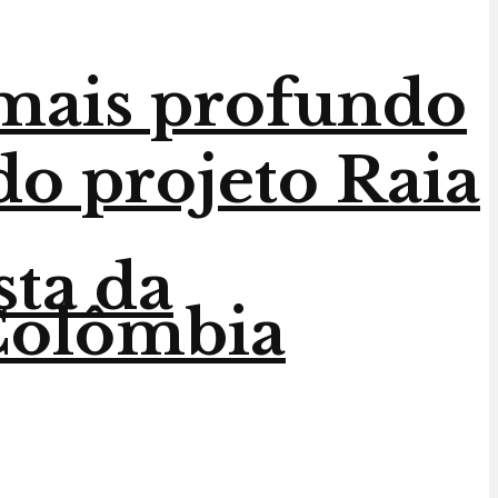
 mais profundo
do projeto Raia
sta da
 Colômbia