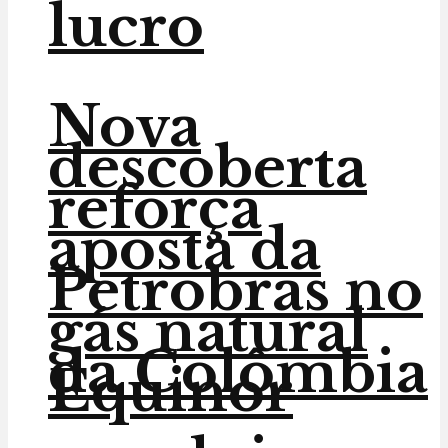
lucro
Nova
descoberta
reforça
aposta da
Petrobras no
gás natural
da Colômbia
Equinor