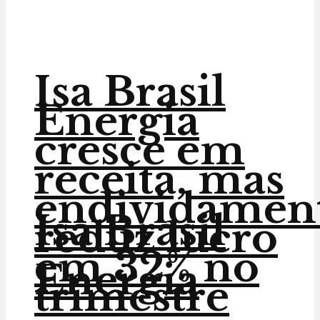
Isa Brasil
Energia
cresce em
receita, mas
endividamen
Isa Brasil
reduz lucro
em 32% no
Energia
trimestre