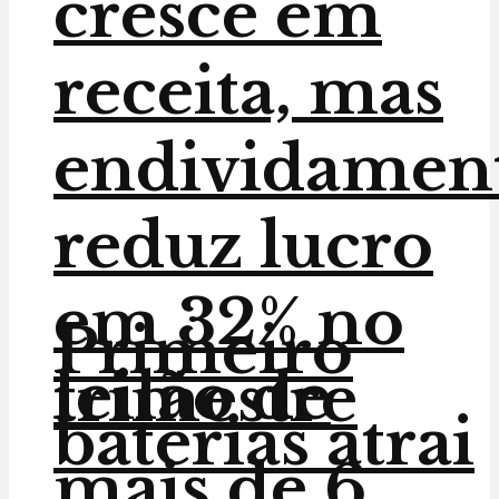
cresce em
receita, mas
endividamen
reduz lucro
em 32% no
Primeiro
leilão de
trimestre
baterias atrai
mais de 6