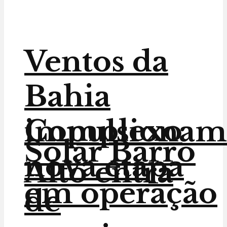
Ventos da
Bahia
Complexo
impulsionam
Solar Barro
nova etapa
Alto entra
em operação
de