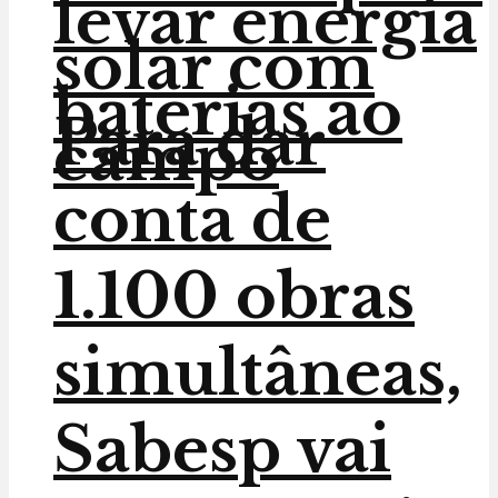
levar energia
solar com
baterias ao
Para dar
campo
conta de
1.100 obras
simultâneas,
Sabesp vai