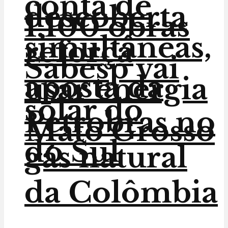
conta de
descoberta
1.100 obras
simultâneas,
reforça
Sabesp vai
aposta da
usar energia
solar do
Petrobras no
Mato Grosso
do Sul
gás natural
da Colômbia