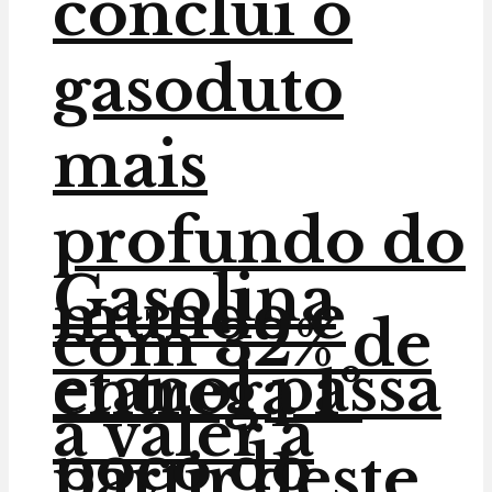
conclui o
gasoduto
mais
profundo do
Gasolina
mundo e
com 32% de
etanol passa
entrega 1º
a valer a
poço do
partir deste