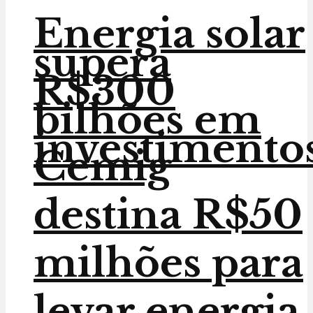
Energia solar
supera
R$300
bilhões em
investimento
Cemig
destina R$50
milhões para
levar energia