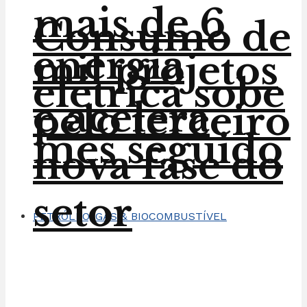
mais de 6
Consumo de
energia
mil projetos
elétrica sobe
e acelera
pelo terceiro
mês seguido
nova fase do
setor
PETRÓLEO, GÁS & BIOCOMBUSTÍVEL