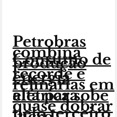
Petrobras
combina
Consumo de
produção
recorde e
energia
refinarias em
alta para
elétrica sobe
quase dobrar
pelo terceiro
lucro