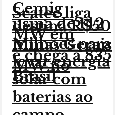
Cemig
Scatec liga
usina de 142
destina R$50
MW em
milhões para
Minas Gerais
e chega a 835
levar energia
MW no
Brasil
solar com
baterias ao
campo