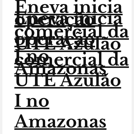
Eneva inicia
Eneva inicia
operação
comercial da
operação
UTE Azulão
I no
comercial da
Amazonas
UTE Azulão
I no
Amazonas