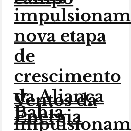
impulsionam
nova etapa
de
crescimento
da Aliança
Ventos da
Bahia
Energia
impulsionam