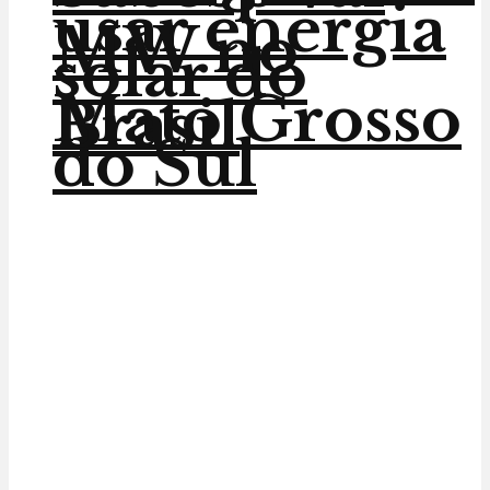
usar energia
MW no
solar do
Mato Grosso
Brasil
do Sul