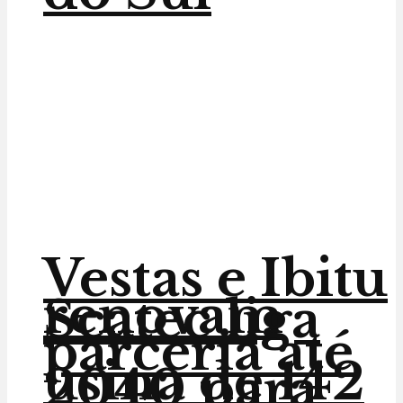
Vestas e Ibitu
renovam
Scatec liga
parceria até
usina de 142
2040 para