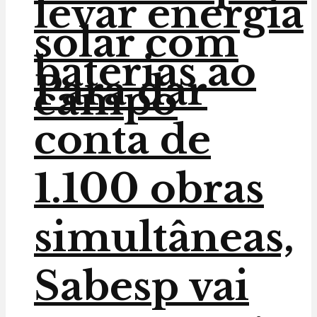
levar energia
solar com
baterias ao
Para dar
campo
conta de
1.100 obras
simultâneas,
Sabesp vai