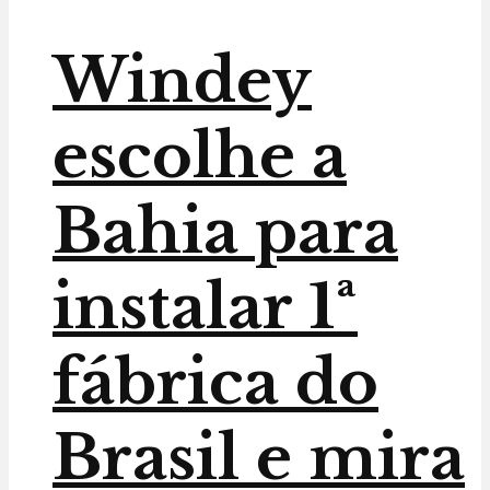
Windey
escolhe a
Bahia para
instalar 1ª
fábrica do
Brasil e mira