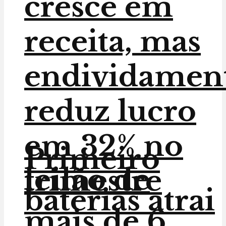
cresce em
receita, mas
endividamen
reduz lucro
em 32% no
Primeiro
leilão de
trimestre
baterias atrai
mais de 6