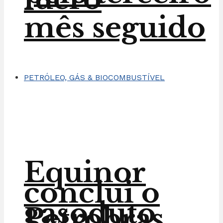
mês seguido
PETRÓLEO, GÁS & BIOCOMBUSTÍVEL
Equinor
conclui o
gasoduto
Petrobras