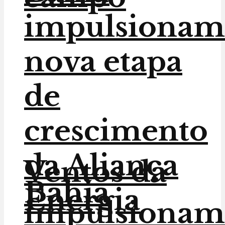
impulsionam
nova etapa
de
crescimento
da Aliança
Ventos da
Bahia
Energia
impulsionam