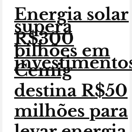
Energia solar
supera
R$300
bilhões em
investimento
Cemig
destina R$50
milhões para
levar energia