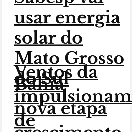
usar energia
solar do
Mato Grosso
Ventos da
do Sul
Bahia
impulsionam
nova etapa
de