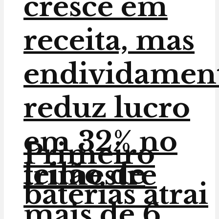
cresce em
receita, mas
endividamen
reduz lucro
em 32% no
Primeiro
leilão de
trimestre
baterias atrai
mais de 6