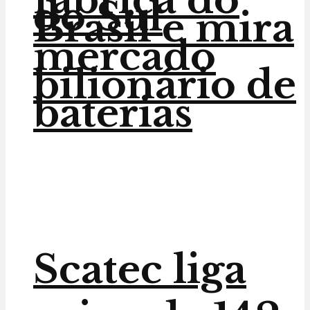
do Sul
Brasil e mira
mercado
bilionário de
baterias
Scatec liga