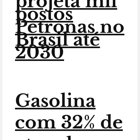
projeta mil
postos
Petronas no
Brasil até
2030
Gasolina
com 32% de