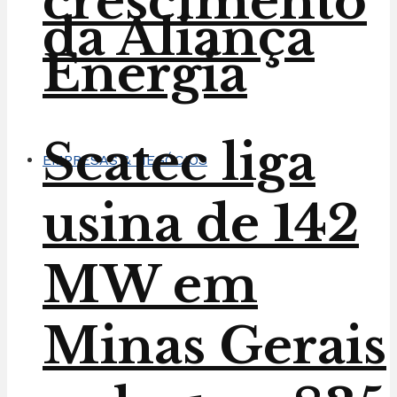
crescimento
da Aliança
Energia
Scatec liga
EMPRESAS & NEGÓCIOS
usina de 142
MW em
Minas Gerais