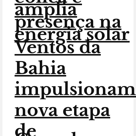
amplia
presença na
energia solar
Ventos da
Bahia
impulsionam
nova etapa
de