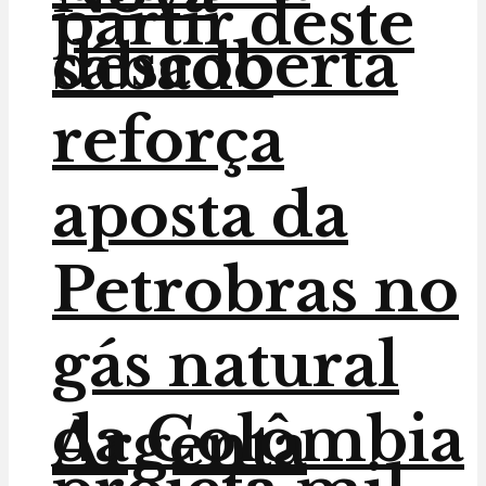
partir deste
descoberta
sábado
reforça
aposta da
Petrobras no
gás natural
da Colômbia
Argenta