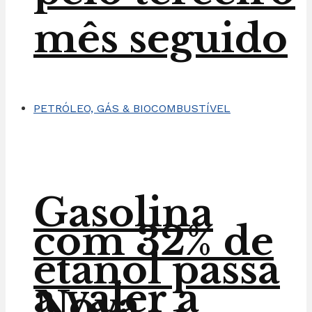
mês seguido
PETRÓLEO, GÁS & BIOCOMBUSTÍVEL
Gasolina
com 32% de
etanol passa
a valer a
Nova