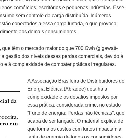
uenos comércios, escritórios e pequenas indústrias. Esse
nsumo sem controle da carga distribuída. Inúmeros
estão conectados a essa carga furtada, o que provoca
endimento aos demais consumidores.
, que têm o mercado maior do que 700 Gwh (gigawatt-
r a gestão dos níveis dessas perdas comerciais, devido à
o e à complexidade de combater práticas irregulares.
A Associação Brasileira de Distribuidores de
Energia Elétrica (Abradee) detalha a
complexidade e os desafios impostos por
cial da
essa prática, considerada crime, no estudo
“Furto de energia: Perdas não técnicas”, que
receita,
acaba de ser lançado. O material explica de
ucro em
que forma os custos com furtos impactam a
tarifa de energia de todos os consumidores