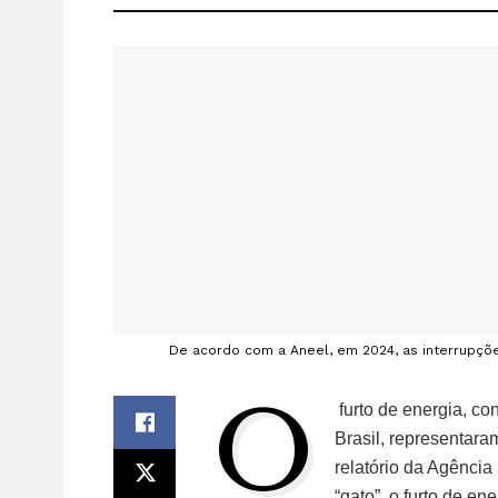
De acordo com a Aneel, em 2024, as interrupçõ
O
furto de energia, co
Brasil, representar
relatório da Agência
“gato”, o furto de e