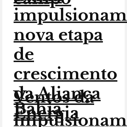
impulsionam
nova etapa
de
crescimento
da Aliança
Ventos da
Bahia
Energia
impulsionam