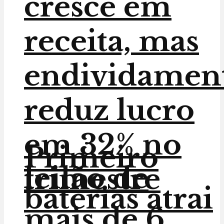
cresce em
receita, mas
endividamen
reduz lucro
em 32% no
Primeiro
leilão de
trimestre
baterias atrai
mais de 6