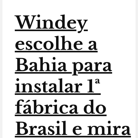
Windey
escolhe a
Bahia para
instalar 1ª
fábrica do
Brasil e mira