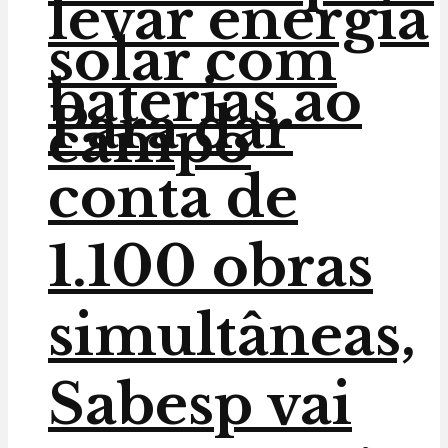
levar energia
solar com
baterias ao
Para dar
campo
conta de
1.100 obras
simultâneas,
Sabesp vai