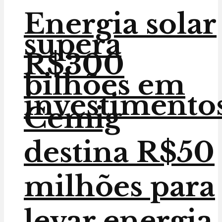
Energia solar
supera
R$300
bilhões em
investimento
Cemig
destina R$50
milhões para
levar energia