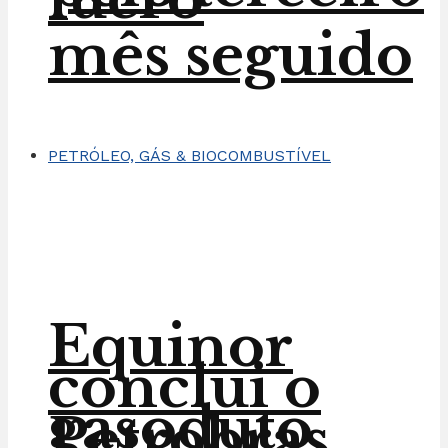
mês seguido
PETRÓLEO, GÁS & BIOCOMBUSTÍVEL
Equinor
conclui o
gasoduto
Petrobras