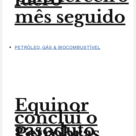
mês seguido
PETRÓLEO, GÁS & BIOCOMBUSTÍVEL
Equinor
conclui o
gasoduto
Petrobras