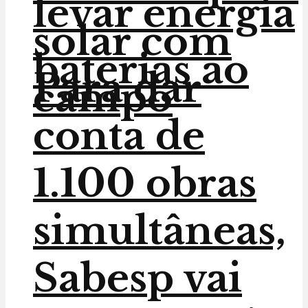
levar energia
solar com
baterias ao
Para dar
campo
conta de
1.100 obras
simultâneas,
Sabesp vai