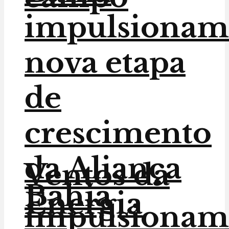
impulsionam
nova etapa
de
crescimento
da Aliança
Ventos da
Bahia
Energia
impulsionam