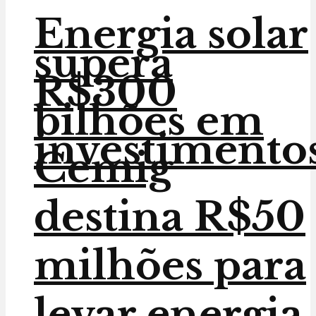
Energia solar
supera
R$300
bilhões em
investimento
Cemig
destina R$50
milhões para
levar energia