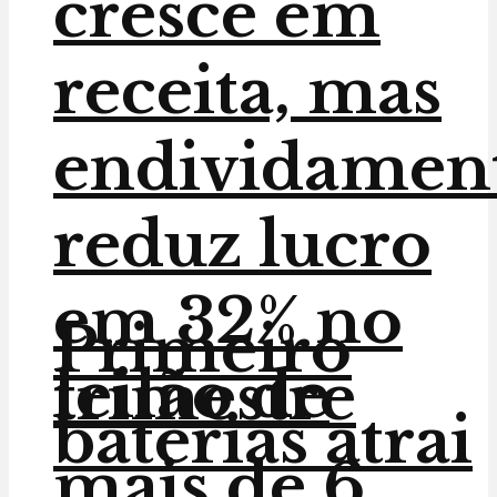
cresce em
receita, mas
endividamen
reduz lucro
em 32% no
Primeiro
leilão de
trimestre
baterias atrai
mais de 6