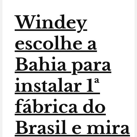
Windey
escolhe a
Bahia para
instalar 1ª
fábrica do
Brasil e mira