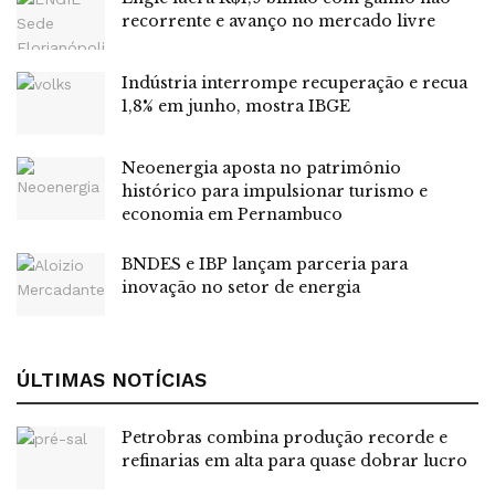
em outros, influenciaram o resultado geral do mês de
recorrente e avanço no mercado livre
setembro, quando a inflação oficial do país (IPCA) ficou
em 0,48%. No acumulado de 12 meses, o índice acumula
Indústria interrompe recuperação e recua
5,17%.
1,8% em junho, mostra IBGE
Em agosto, o IPCA do país foi negativo, em -0,11%,
Neoenergia aposta no patrimônio
caracterizando-o também como de deflação.
histórico para impulsionar turismo e
economia em Pernambuco
Leia também:
Eletrobras conclui venda de usinas
BNDES e IBP lançam parceria para
termelétricas e fica 100% renovável
inovação no setor de energia
Tags:
alimentos
IBGE
inflação
IPCA
ÚLTIMAS NOTÍCIAS
Petrobras combina produção recorde e
refinarias em alta para quase dobrar lucro