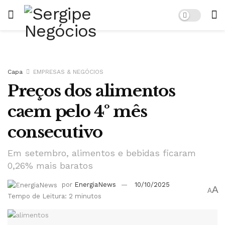
Capa
EMPRESAS & NEGÓCIOS
Preços dos alimentos
caem pelo 4º mês
consecutivo
Em setembro, alimentos e bebidas ficaram
0,26% mais baratos
por
EnergiaNews
10/10/2025
A
A
Tempo de Leitura: 2 minutos